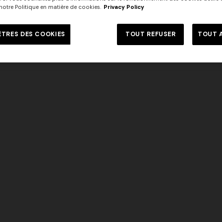
e notre Politique en matière de cookies.
Privacy Policy
Robe longue en coton et viscos
DISCOVER MORE
SAISON
motif dentelle
e en viscose lamé avec
TRES DES COOKIES
TOUT REFUSER
TOUT 
833,00 €
1.190,00 €
-30%
roisées
€