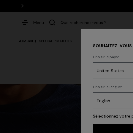
Menu
Que recherchez-vous ?
Accueil
SPECIAL PROJECTS
SOUHAITEZ-VOUS C
Choisir le pays
Robes
P
Choisir la langue
Recherches populaires
Sélectionnez votre p