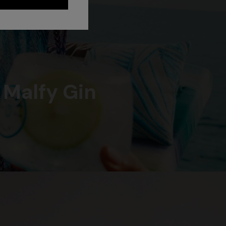
 Malfy Gin
Robe longue en dentelle zig zag
à motif
1.350,00 €
 cut-out