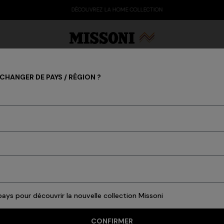
DÉCOUVREZ LA HOME COLLECTION
HANGER DE PAYS / RÉGION ?
SPECIAL PROJECTS
arty Edit
Cadeaux
Tricots pour femmes
ays pour découvrir la nouvelle collection Missoni
CONFIRMER