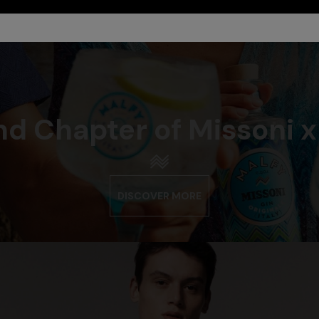
d Chapter of Missoni x
DISCOVER MORE
eurs
e asymétrique en viscose lamée
NOUVEAUTÉS
Robe longue de plage en résille 
€
zigzag avec paillettes et détail
1.290,00 €