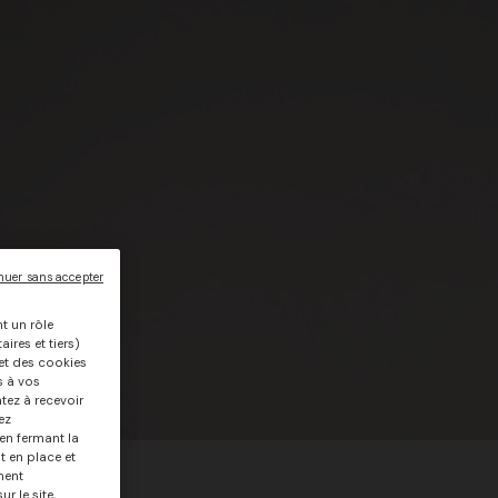
nuer sans accepter
nt un rôle
ires et tiers)
, et des cookies
s à vos
tez à recevoir
ez
 en fermant la
t en place et
ment
r le site,