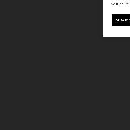
veuillez lir
Robe longue à bretelles
NOUVELLE 
Robe longu
PARAMÈ
654,00 €
1.090,00 €
-40%
bretelles c
1.990,00 