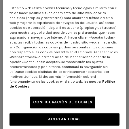
Este sitio web utiliza cookies técnicas y tecnologías similares con el
fin de hacer posible el funcionamiento del sitio web, cookies
analíticas (propias y de terceros) para analizar el tráfico del sitio
web y mejorar la experiencia de navegación del usuario, así como
cookies de elaboración de perfil de usuario (propias y de terceros)
para mostrarte publicidad acorde con las preferencias que hayas
+ 2 colores
+ 2 colores
expresado al navegar por Internet. Al hacer clic en «Aceptar todas»
aceptas recibir todas las cookies de nuestro sitio web; al hacer clic
en «Configuración de cookies» podrás personalizar tus opciones
Manta 130x195 cm en mezcla
Phrae Cilindro 40X30
con respecto a las cookies presentes en el sitio web. Al hacer clic en
de algodón y lana con
«Rechazar todas» o cerrar el aviso del banner seleccionando la
opción «Continuar sin aceptar», se mantendrán los ajustes
motivo de espigas
€ 390,00
€ 720,00
+ 3 colores
predeterminados y, por lo tanto, continuará la navegación sin
utilizarse cookies distintas de las estrictamente necesarias por
Vestido largo de tirantes
motivos técnicos. Si deseas más información sobre el
NUEVA TEMPORADA
funcionamiento de las cookies en el sitio web, lee nuestra
Política
Vestido largo en viscosa lamé
€ 654,00
€ 1.090,00
de Cookies
-40%
con tirantes cruzados
€ 1.990,00
CONFIGURACIÓN DE COOKIES
ACEPTAR TODAS