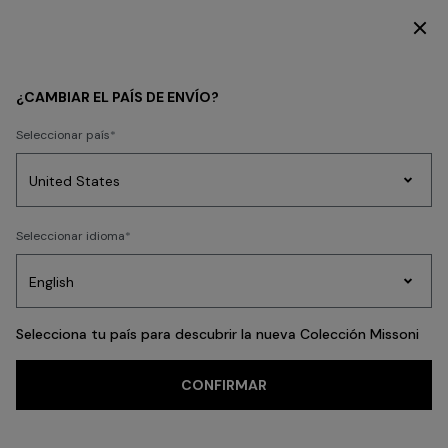
DESCUBRE LA COLECCIÓN MUJER
KIDS
BEBÉ
¿CAMBIAR EL PAÍS DE ENVÍO?
BEBÉ
Seleccionar país
FILTRAR
ORDENAR
11 resultados
Prendas
Seleccionar idioma
de
Party
Vestidos
Regalos
punto
A
Edit
para
mujer
Selecciona tu país para descubrir la nueva Colección Missoni
CONFIRMAR
Búsquedas frecuentes