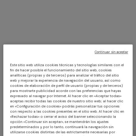
Saco de dormir en puro
Saco de dormir en puro
algodón con motivo zig zag
algodón
€ 161,00
€ 230,00
-30%
€ 230,00
Continuar sin aceptar
Este sitio web utiliza cookies técnicas y tecnologías similares con el
fin de hacer posible el funcionamiento del sitio web, cookies
analíticas (propias y de terceros) para analizar el tráfico del sitio
+ 2 colores
web y mejorar la experiencia de navegación del usuario, así como
cookies de elaboración de perfil de usuario (propias y de terceros)
para mostrarte publicidad acorde con las preferencias que hayas
Vestido largo de un solo
CAPERDONI
expresado al navegar por Internet. Al hacer clic en «Aceptar todas»
hombro en viscosa lamé
Vestido largo de manga larga
aceptas recibir todas las cookies de nuestro sitio web; al hacer clic
chevron
€ 1.250,00
en «Configuración de cookies» podrás personalizar tus opciones
de punto en zigzag griego
con respecto a las cookies presentes en el sitio web. Al hacer clic en
con lentejuelas
€ 2.500,00
«Rechazar todas» o cerrar el aviso del banner seleccionando la
opción «Continuar sin aceptar», se mantendrán los ajustes
predeterminados y, por lo tanto, continuará la navegación sin
utilizarse cookies distintas de las estrictamente necesarias por