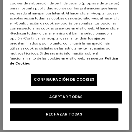
cookies de elaboración de perfil de usuario (propias y de terceros)
para mostrarte publicidad acorde con las preferencias que hayas
expresado al navegar por Internet. Al hacer clic en «Aceptar todas»
aceptas recibir todas las cookies de nuestro sitio web; al hacer clic
en «Configuración de cookies» podrás personalizar tus opciones
con respecto a las cookies presentes en el sitio web. Al hacer clic en
«Rechazar todas» o cerrar el aviso del banner seleccionando la
opción «Continuar sin aceptar», se mantendrán los ajustes
Adv Campaign Summer 2026
predeterminados y, por lo tanto, continuará la navegación sin
utilizarse cookies distintas de las estrictamente necesarias por
motivos técnicos. Si deseas más información sobre el
funcionamiento de las cookies en el sitio web, lee nuestra
Política
de Cookies
+ 3 colores
DISCOVER MORE
Vestido largo de tirantes
NUEVA TEMPORADA
CONFIGURACIÓN DE COOKIES
Vestido largo en viscosa lamé
€ 654,00
€ 1.090,00
-40%
con tirantes cruzados
ACEPTAR TODAS
€ 1.990,00
RECHAZAR TODAS