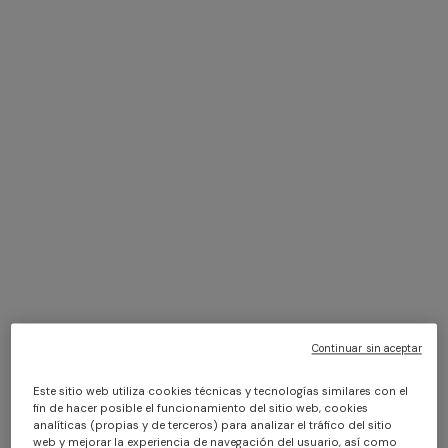
Adv Campaign Eyewear SS26
DISCOVER MORE
Vestido largo en encaje zig
NOVIDADES
zag
Vestido largo de red con
€ 1.350,00
motivo zigzag, lentejuelas y
Continuar sin aceptar
detalle cut-out
€ 1.290,00
Este sitio web utiliza cookies técnicas y tecnologías similares con el
fin de hacer posible el funcionamiento del sitio web, cookies
analíticas (propias y de terceros) para analizar el tráfico del sitio
web y mejorar la experiencia de navegación del usuario, así como