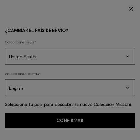
DESCUBRE LA COLECCIÓN MUJER
Inicio
ADV CAMPAIGNS
¿CAMBIAR EL PAÍS DE ENVÍO?
ADV CAMPAIGNS
Seleccionar país
Prendas
Seleccionar idioma
de
Party
Vestidos
Regalos
punto
A
Edit
para
mujer
Selecciona tu país para descubrir la nueva Colección Missoni
CONFIRMAR
Búsquedas frecuentes