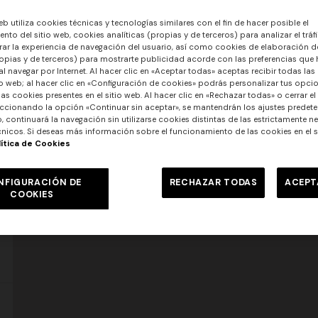
eb utiliza cookies técnicas y tecnologías similares con el fin de hacer posible el
nto del sitio web, cookies analíticas (propias y de terceros) para analizar el tráfi
ar la experiencia de navegación del usuario, así como cookies de elaboración de
opias y de terceros) para mostrarte publicidad acorde con las preferencias que
l navegar por Internet. Al hacer clic en «Aceptar todas» aceptas recibir todas las
io web; al hacer clic en «Configuración de cookies» podrás personalizar tus opci
las cookies presentes en el sitio web. Al hacer clic en «Rechazar todas» o cerrar el
ccionando la opción «Continuar sin aceptar», se mantendrán los ajustes predete
o, continuará la navegación sin utilizarse cookies distintas de las estrictamente n
nicos. Si deseas más información sobre el funcionamiento de las cookies en el si
lítica de Cookies
NFIGURACIÓN DE
RECHAZAR TODAS
ACEPT
COOKIES
res
rgo de un solo hombro en
NOVIDADES
mé chevron
Vestido largo de red con motivo
0
lentejuelas y detalle cut-out
€ 1.290,00