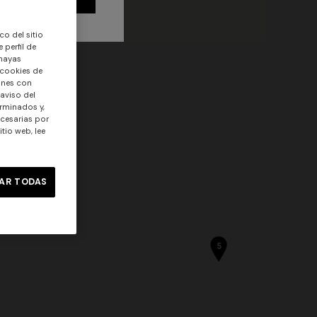
co del sitio
 perfil de
 hayas
 cookies de
ones con
 aviso del
rminados y,
ecesarias por
tio web, lee
AR TODAS
5
Vestido largo en encaje zig zag
 zigzag,
€ 1.350,00