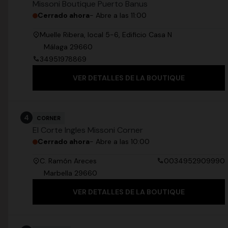
Missoni Boutique Puerto Banus
Cerrado ahora
- Abre a las 11:00
Muelle Ribera, local 5-6, Edificio Casa N
Málaga
29660
34951978869
VER DETALLES DE LA BOUTIQUE
4
CORNER
El Corte Ingles Missoni Corner
Cerrado ahora
- Abre a las 10:00
C. Ramón Areces
0034952909990
Marbella
29660
VER DETALLES DE LA BOUTIQUE