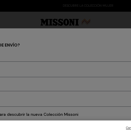
DESCUBRE LA COLECCIÓN MUJER
DE ENVÍO?
 Edit
Regalos
Prendas de punto para mujer
ara descubrir la nueva Colección Missoni
Con
CONFIRMAR