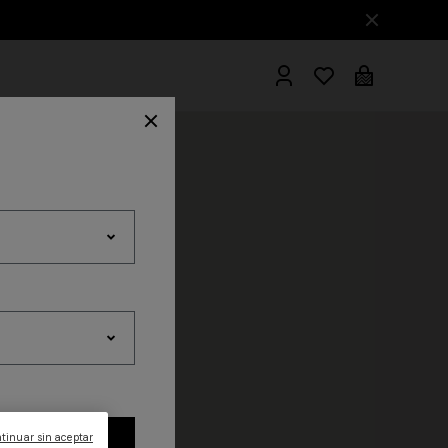
Albornoces
tinuar sin aceptar