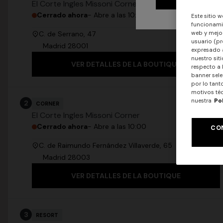
El Corte Ingles Missoni Corner
Cerrado ahora
- Abre a las 10:00
Este sitio w
funcionamie
web y mejor
C. de Serrano, 47
usuario (pr
Madrid
28001
expresado a
nuestro sit
VER DETALLES DE LA BOUTIQUE
respecto a 
banner sele
por lo tant
motivos téc
nuestra
Po
2
CORNER
El Corte Ingles Missoni Corner
Cerrado ahora
- Abre a las 10:00
CO
C. de Raimundo Fernández Villaverde, 65
Madrid
28003
+ 2 colo
VER DETALLES DE LA BOUTIQUE
Vestido la
CAPERDONI
viscosa la
Vestido largo de manga larga de punto en
€ 1.250,0
zigzag griego con lentejuelas
3
RESORT
€ 2.500,00