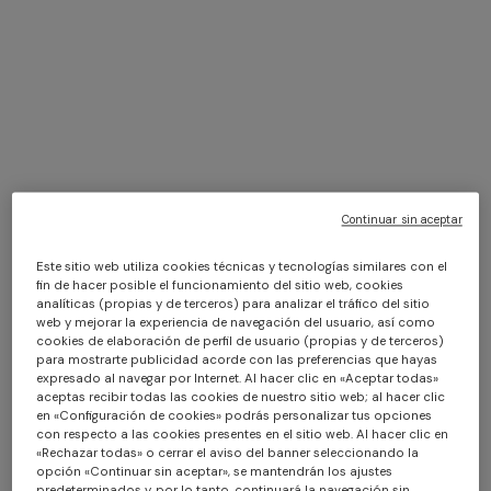
Missoni, founded in 1953 by Ottavio Missoni and Rosita Jelmini,
has represented excellence and innovation in Italian fashion for
over 70 years. Each piece reflects a perfect balance between
artisanal tradition and contemporary experimentation,
celebrating quality, creativity, and authenticity. The iconic
Continuar sin aceptar
zigzag patterns and vibrant colours have become signature
Este sitio web utiliza cookies técnicas y tecnologías similares con el
symbols of the brand.
+ 2 colores
fin de hacer posible el funcionamiento del sitio web, cookies
analíticas (propias y de terceros) para analizar el tráfico del sitio
Today, Missoni positions itself as a true lifestyle brand,
web y mejorar la experiencia de navegación del usuario, así como
Vestido largo de un solo
CAPERDONI
cookies de elaboración de perfil de usuario (propias y de terceros)
incorporating its Ready-to-Wear collections with the home
hombro en viscosa lamé
Vestido largo de manga larga
para mostrarte publicidad acorde con las preferencias que hayas
collection and numerous collaborations with other Brands.
expresado al navegar por Internet. Al hacer clic en «Aceptar todas»
chevron
€ 1.250,00
de punto en zigzag griego
aceptas recibir todas las cookies de nuestro sitio web; al hacer clic
This expansion demonstrates the brand's commitment to
con lentejuelas
€ 2.500,00
en «Configuración de cookies» podrás personalizar tus opciones
bringing its aesthetic vision and distinctive values into every
con respecto a las cookies presentes en el sitio web. Al hacer clic en
aspect of daily life.
«Rechazar todas» o cerrar el aviso del banner seleccionando la
opción «Continuar sin aceptar», se mantendrán los ajustes