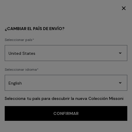
DESCUBRE LA COLECCIÓN MUJER
¿CAMBIAR EL PAÍS DE ENVÍO?
Seleccionar país
Prendas
Seleccionar idioma
de
Party
Vestidos
Regalos
punto
A
Edit
para
mujer
Selecciona tu país para descubrir la nueva Colección Missoni
JOIN US
CONFIRMAR
Búsquedas frecuentes