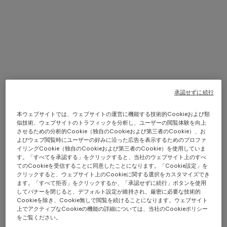
承認せずに続行
TRIO ISLE INTERIORS BY
本ウェブサイトでは、ウェブサイトの運営に機能する技術的Cookieおよび類
MISSONI
似技術、ウェブサイトのトラフィックを分析し、ユーザーの閲覧体験を向上
させるための分析的Cookie（独自のCookieおよび第三者のCookie）、お
よびウェブ閲覧時にユーザーの好みに沿った広告を表示するためのプロファ
イリングCookie（独自のCookieおよび第三者のCookie）を使用していま
す。「すべてを承認する」をクリックすると、当社のウェブサイト上のすべ
てのCookieを受信することに同意したことになります。「Cookie設定」を
DISCOVER MORE
クリックすると、ウェブサイト上のCookieに関する選択をカスタマイズでき
ます。「すべて拒否」をクリックするか、「承認せずに続行」ボタンを使用
してバナーを閉じると、デフォルト設定が維持され、厳密に必要な技術的
Cookieを除き、Cookie無しで閲覧を続けることになります。ウェブサイト
上でアクティブなCookieの機能の詳細については、当社のCookieポリシー
をご覧ください。