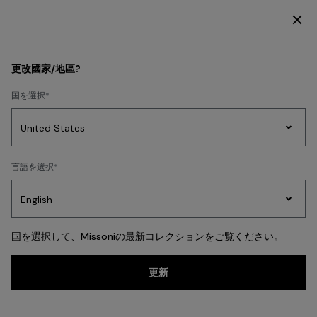
限定コンテンツにアクセスするには今すぐ登録
ホーム
REAL ESTATE
更改國家/地區?
REAL ESTATE
国を選択
ド
プレ
婦人
言語を選択
Party
レ
ゼン
ニッ
Edit
ス
ト
ト
国を選択して、Missoniの最新コレクションをご覧ください。
更新