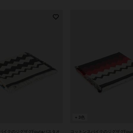
+ 3色
パイクのジグザグFoutaバスタオ
コットンスパイクのジグザグFou