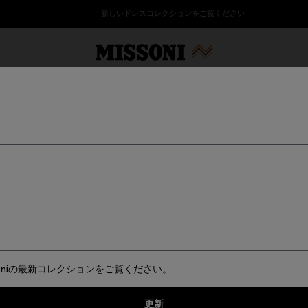
新しいドレスコレクションをご覧ください
テキスタイル
Party Edit
プレゼント
婦人ニット
イテム
バスローブ
バス
ビーチタオル
クッション
テーブルウェア
フットス
soniの最新コレクションをご覧ください。
更新