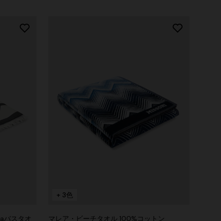
+ 3色
taバスタオ
マレア・ビーチタオル 100%コットン