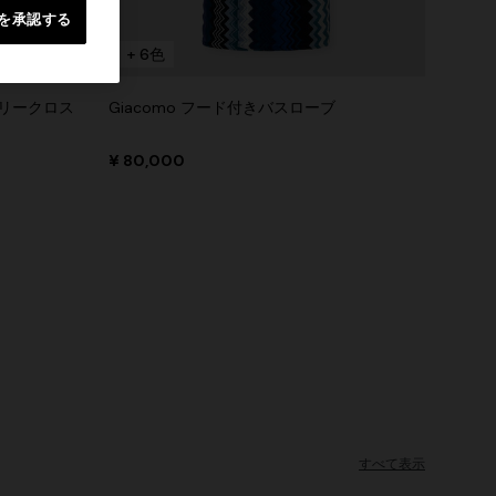
を承認する
+ 6色
テリークロス
Giacomo フード付きバスローブ
¥ 80,000
すべて表示