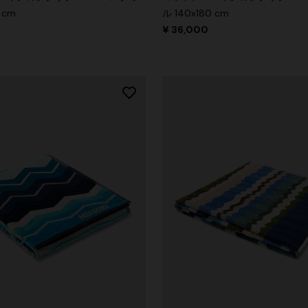
 cm
ル 140x180 cm
¥ 36,000