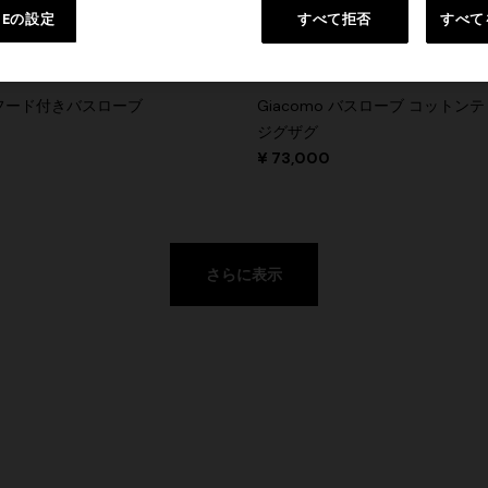
IEの設定
すべて拒否
すべて
o フード付きバスローブ
Giacomo バスローブ コットン
ジグザグ
¥ 73,000
さらに表示