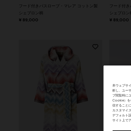
フード付きバスローブ・マレア コットン製
フード付き
シェブロン柄
シェブロン
¥ 89,000
¥ 89,000
本ウェブサイ
析し、ユーザ
ブ閲覧時にユ
Cookie
信することに
カスタマイ
デフォルト設
サイト上でア