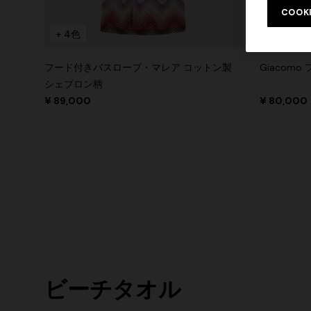
COOK
+ 4色
+ 6色
フード付きバスローブ・マレア コットン製
Giacom
シェブロン柄
¥ 89,000
¥ 80,000
ビーチタオル