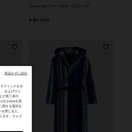
Giacomo フード付きバスローブ
¥ 80,000
承認せずに続行
トラフィックを分
e）、およびウェ
および第三者の
Cookieを受
eに関する選択を
ーを閉じると、
なります。ウェブ