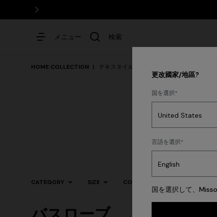
メニュー
検索
HOME COLLECTION
テキスタイル
更改國家/地區?
国を選択
ドレス
新着ア
言語を選択
CATEGORY
SIZE
COLOR
国を選択して、Mis
バスローブ