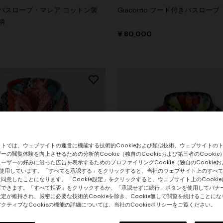
バスローブ・マレア コットン製
Giacomo フード付きバスローブ
柄
¥ 80,000
トでは、ウェブサイトの運営に機能する技術的Cookieおよび類似技術、ウェブサイトの
ーの閲覧体験を向上させるための分析的Cookie（独自のCookieおよび第三者のCooki
ーザーの好みに沿った広告を表示するためのプロファイリングCookie（独自のCookie
）を使用しています。「すべてを承認する」をクリックすると、当社のウェブサイト上のすべての
同意したことになります。「Cookie設定」をクリックすると、ウェブサイト上のCooki
ズできます。「すべて拒否」をクリックするか、「承認せずに続行」ボタンを使用してバナ
定が維持され、厳密に必要な技術的Cookieを除き、Cookie無しで閲覧を続けることに
クティブなCookieの機能の詳細については、当社のCookieポリシーをご覧ください。