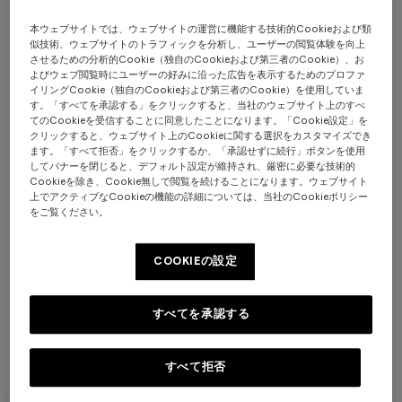
本ウェブサイトでは、ウェブサイトの運営に機能する技術的Cookieおよび類
似技術、ウェブサイトのトラフィックを分析し、ユーザーの閲覧体験を向上
させるための分析的Cookie（独自のCookieおよび第三者のCookie）、お
よびウェブ閲覧時にユーザーの好みに沿った広告を表示するためのプロファ
イリングCookie（独自のCookieおよび第三者のCookie）を使用していま
す。「すべてを承認する」をクリックすると、当社のウェブサイト上のすべ
てのCookieを受信することに同意したことになります。「Cookie設定」を
クリックすると、ウェブサイト上のCookieに関する選択をカスタマイズでき
ます。「すべて拒否」をクリックするか、「承認せずに続行」ボタンを使用
Nastri ティーカップ＆ソーサー 2点セット
してバナーを閉じると、デフォルト設定が維持され、厳密に必要な技術的
Cookieを除き、Cookie無しで閲覧を続けることになります。ウェブサイト
上でアクティブなCookieの機能の詳細については、当社のCookieポリシー
¥ 53,000
をご覧ください。
色:
レッド
COOKIEの設定
すべてを承認する
サイズ:
UNIC
すべて拒否
UNIC