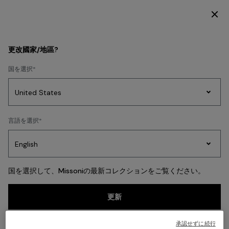
限定コンテンツにアクセスするには今すぐ登録
戻る
更改國家/地區?
国を選択
ド
プレ
婦人
言語を選択
Party
レ
ゼン
ニッ
Edit
ス
ト
ト
国を選択して、Missoniの最新コレクションをご覧ください。
更新
承認せずに続行