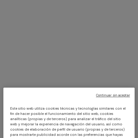
TRATAMIENTO
Le informamos de que los datos personales objeto de
tratamiento podrán consistir en un identificador como el
nombre, un número de identificación, datos relativos a la
ubicación, a un identificador en línea o a uno o varios
elementos característicos de su identidad física,
fisiológica, psíquica, económica, cultural o social
susceptibles de identificarle o permitir su identificación,
en función del tipo de servicios solicitados (en lo
sucesivo, únicamente «datos personales»).
Los datos personales tratados a través del Sitio Web son
los siguientes:
Continuar sin aceptar
a. Datos de navegación
Este sitio web utiliza cookies técnicas y tecnologías similares con el
En el curso de su funcionamiento normal, los sistemas
fin de hacer posible el funcionamiento del sitio web, cookies
informáticos y los procedimientos de software que
analíticas (propias y de terceros) para analizar el tráfico del sitio
web y mejorar la experiencia de navegación del usuario, así como
hacen posible el funcionamiento del Sitio Web obtienen
cookies de elaboración de perfil de usuario (propias y de terceros)
determinados datos personales cuya transmisión está
para mostrarte publicidad acorde con las preferencias que hayas