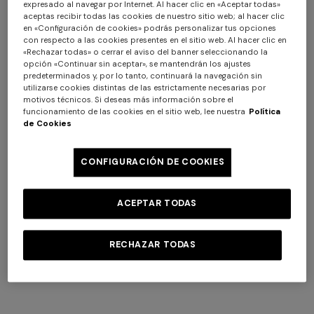
expresado al navegar por Internet. Al hacer clic en «Aceptar todas»
implícita en el uso de los protocolos de comunicación de
aceptas recibir todas las cookies de nuestro sitio web; al hacer clic
Internet. Se trata de información que no se recoge con
en «Configuración de cookies» podrás personalizar tus opciones
objeto de asociarla a interesados identificados, sino que
con respecto a las cookies presentes en el sitio web. Al hacer clic en
«Rechazar todas» o cerrar el aviso del banner seleccionando la
por su propia naturaleza podría, mediante su tratamiento
opción «Continuar sin aceptar», se mantendrán los ajustes
y asociación con datos en poder de terceros, permitir
predeterminados y, por lo tanto, continuará la navegación sin
utilizarse cookies distintas de las estrictamente necesarias por
identificar a los usuarios. Pertenecen a esta categoría de
motivos técnicos. Si deseas más información sobre el
datos las direcciones IP o los nombres de dominio de los
funcionamiento de las cookies en el sitio web, lee nuestra
Política
de Cookies
ordenadores utilizados por los usuarios que se conectan
al Sitio Web, las direcciones en notación URI (Uniform
Resource Identifier) de los recursos solicitados, la hora de
CONFIGURACIÓN DE COOKIES
la petición, el método utilizado para enviar la petición al
servidor, el tamaño del archivo obtenido como respuesta,
ACEPTAR TODAS
el código numérico que indica el estado de la respuesta
transmitida por el servidor (operación realizada
correctamente, error, etc.) y otros parámetros relativos
RECHAZAR TODAS
al sistema operativo y al entorno informático del usuario.
Estos datos se utilizan con la única finalidad de obtener
información estadística anónima sobre el uso del Sitio
Web para comprobar que está funcionando