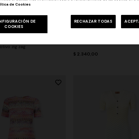
lítica de Cookies
NFIGURACIÓN DE
RECHAZAR TODAS
ACEPT
res
COOKIES
 cuello redondo en viscosa y
Vestido midi con cuello halter y
otivo zig zag
0
$ 2.340,00