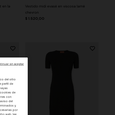
t en la
Vestido midi evasé en viscosa lamé
chevron
$ 1.520,00
tinuar sin aceptar
co del sitio
 perfil de
 hayas
 cookies de
ones con
 aviso del
rminados y,
ecesarias por
tio web, lee