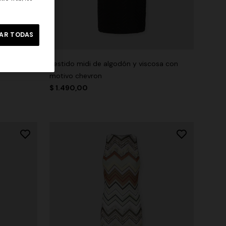
AR TODAS
 cinturón
Vestido midi de algodón y viscosa con
motivo chevron
$ 1.490,00