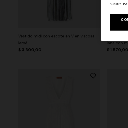
nuestra
Po
CO
+ 2 colo
Vestido midi con escote en V en viscosa
Vestido de
lamé
lana con m
$ 3.300,00
$ 1.570,0