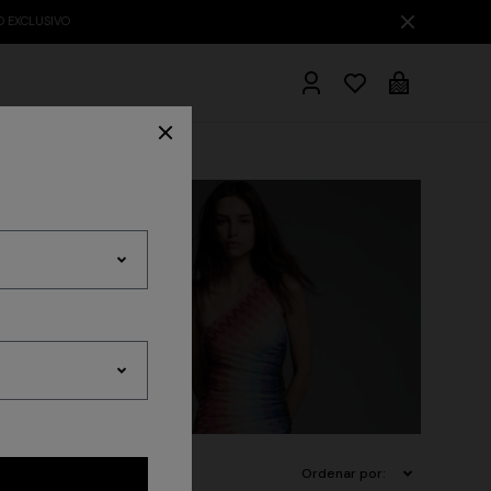
Albornoces
s
Beachwear
Accesorios
Ordenar por: