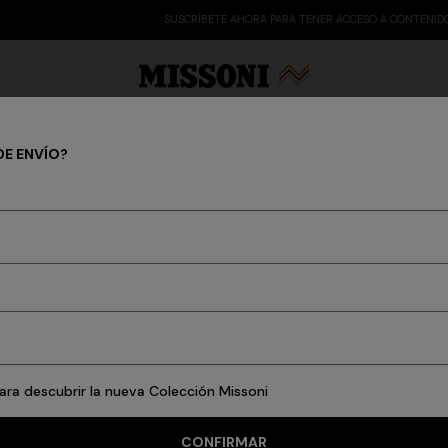
SUSCRÍBETE AHORA PARA TENER ACCESO A CONTENIDO EXCLUSIVO
DE ENVÍO?
 Edit
Regalos
Prendas de punto para mujer
Vestidos midi
s
Camisetas y Tops
Camisas y Blusas
Prendas de abrigo
Bañadore
ara descubrir la nueva Colección Missoni
CONFIRMAR