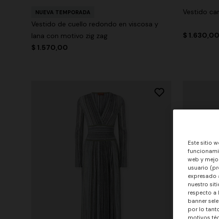
Vestido ca
NUEVA TEMPORADA
Vestido de cuello redondo en viscosa y
$ 1.630,0
lana con motivo zig zag
$ 1.570,00
Este sitio w
funcionamie
web y mejor
usuario (pr
expresado a
nuestro sit
respecto a 
banner sele
por lo tant
motivos téc