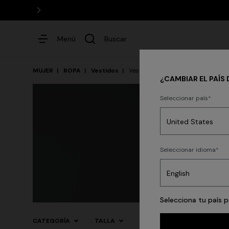
Menú
Buscar
MUJER
ROPA
Vestidos
Vestidos midi
¿CAMBIAR EL PAÍS 
Seleccionar país
Vestidos
Party
Seleccionar idioma
Punto
Pantalones
Falda
Selecciona tu país p
CATEGORÍA
TALLA
COLOR
OCASIÓN