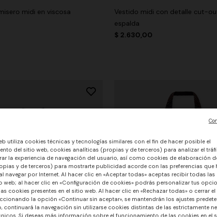
misero midi en viscosa
Vestido midi con detalle cut-ou
espalda
0
$ 2.630,00
Con
eb utiliza cookies técnicas y tecnologías similares con el fin de hacer posible el
nto del sitio web, cookies analíticas (propias y de terceros) para analizar el tráfi
ar la experiencia de navegación del usuario, así como cookies de elaboración de
opias y de terceros) para mostrarte publicidad acorde con las preferencias que
l navegar por Internet. Al hacer clic en «Aceptar todas» aceptas recibir todas las
io web; al hacer clic en «Configuración de cookies» podrás personalizar tus opci
las cookies presentes en el sitio web. Al hacer clic en «Rechazar todas» o cerrar el
ccionando la opción «Continuar sin aceptar», se mantendrán los ajustes predete
o, continuará la navegación sin utilizarse cookies distintas de las estrictamente n
nicos. Si deseas más información sobre el funcionamiento de las cookies en el si