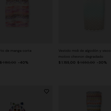
rto de manga corta
Vestido midi de algodón y visc
motivo chevron degradado
$ 1.180,00
-40%
$ 1.155,00
$ 1.650,00
-30%