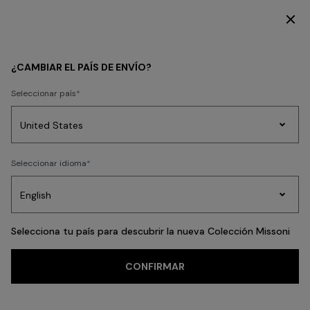
SUSCRÍBETE AHORA PARA TENER ACCESO A CONTENIDO EXCLUSIVO
MUJER
¿CAMBIAR EL PAÍS DE ENVÍO?
Seleccionar país
MUJER
Prendas
Seleccionar idioma
de
Party
Vestidos
Regalos
punto
A
Edit
para
mujer
Selecciona tu país para descubrir la nueva Colección Missoni
CONFIRMAR
ROPA
NOVIDADES
ACCESORIOS
BEACHWEAR
FILTRAR
ORDENAR