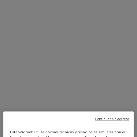
+ 2 colores
NUEVA TEMPORADA
NUEVA TEMPORADA
Mini vestido asimétrico en
Blazer con solapa de pico
viscosa lamé
$ 1.630,00
$ 4.460,00
Continuar sin aceptar
Este sitio web utiliza cookies técnicas y tecnologías similares con el