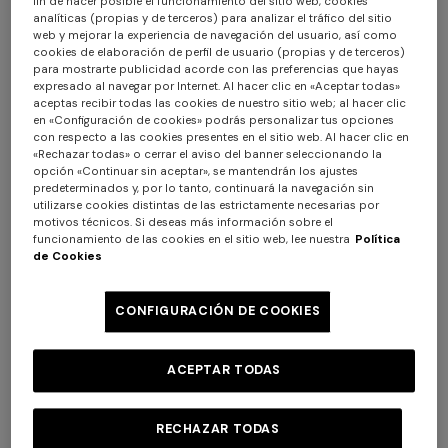
fin de hacer posible el funcionamiento del sitio web, cookies
analíticas (propias y de terceros) para analizar el tráfico del sitio
web y mejorar la experiencia de navegación del usuario, así como
cookies de elaboración de perfil de usuario (propias y de terceros)
para mostrarte publicidad acorde con las preferencias que hayas
expresado al navegar por Internet. Al hacer clic en «Aceptar todas»
aceptas recibir todas las cookies de nuestro sitio web; al hacer clic
en «Configuración de cookies» podrás personalizar tus opciones
con respecto a las cookies presentes en el sitio web. Al hacer clic en
«Rechazar todas» o cerrar el aviso del banner seleccionando la
opción «Continuar sin aceptar», se mantendrán los ajustes
predeterminados y, por lo tanto, continuará la navegación sin
utilizarse cookies distintas de las estrictamente necesarias por
motivos técnicos. Si deseas más información sobre el
funcionamiento de las cookies en el sitio web, lee nuestra
Política
NUEVA TEMPORADA
NUEVA TEMPORADA
de Cookies
Camisa regular de manga
Vestido largo en viscosa lamé
larga
degradada
CONFIGURACIÓN DE COOKIES
$ 2.390,00
$ 3.800,00
ACEPTAR TODAS
RECHAZAR TODAS