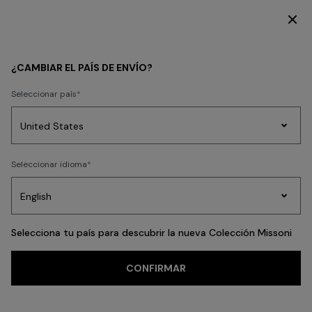
DESCUBRE LA NUEVA COLECCIÓN DE VESTIDOS
HOMBRE
NOVIDADES
¿CAMBIAR EL PAÍS DE ENVÍO?
NOVIDADES
Seleccionar país
Prendas
Seleccionar idioma
FILTRAR
ORDENAR
de
Party
Vestidos
Regalos
punto
A
Edit
59 resultados
para
mujer
Selecciona tu país para descubrir la nueva Colección Missoni
CONFIRMAR