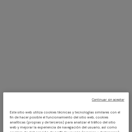
+ 2 colores
+ 3 colores
Polo de piqué de algodón liso
NUEVA TEMPORADA
con bordado en zigzag y
Camiseta cuello redondo de
detalle en contraste
$ 252,00
$ 360,00
-30%
algodón con bordado y logo
$ 310,00
Continuar sin aceptar
Este sitio web utiliza cookies técnicas y tecnologías similares con el
fin de hacer posible el funcionamiento del sitio web, cookies
analíticas (propias y de terceros) para analizar el tráfico del sitio
web y mejorar la experiencia de navegación del usuario, así como