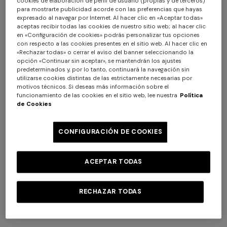
cookies de elaboración de perfil de usuario (propias y de terceros)
para mostrarte publicidad acorde con las preferencias que hayas
expresado al navegar por Internet. Al hacer clic en «Aceptar todas»
aceptas recibir todas las cookies de nuestro sitio web; al hacer clic
+ 2 colores
+ 2 colores
en «Configuración de cookies» podrás personalizar tus opciones
con respecto a las cookies presentes en el sitio web. Al hacer clic en
Camiseta de cuello redondo
Camiseta de rayas de
«Rechazar todas» o cerrar el aviso del banner seleccionando la
opción «Continuar sin aceptar», se mantendrán los ajustes
en algodón jacquard con
algodón con logotipo
predeterminados y, por lo tanto, continuará la navegación sin
motivo griego
$ 273,00
$ 390,00
-30%
bordado
$ 322,00
$ 460,00
-30%
utilizarse cookies distintas de las estrictamente necesarias por
motivos técnicos. Si deseas más información sobre el
funcionamiento de las cookies en el sitio web, lee nuestra
Política
de Cookies
CONFIGURACIÓN DE COOKIES
ACEPTAR TODAS
RECHAZAR TODAS