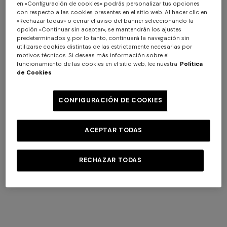
en «Configuración de cookies» podrás personalizar tus opciones
con respecto a las cookies presentes en el sitio web. Al hacer clic en
«Rechazar todas» o cerrar el aviso del banner seleccionando la
+ 2 colores
opción «Continuar sin aceptar», se mantendrán los ajustes
predeterminados y, por lo tanto, continuará la navegación sin
utilizarse cookies distintas de las estrictamente necesarias por
Bufanda de viscosa con
NUEVA TEMPORADA
motivos técnicos. Si deseas más información sobre el
motivo zigzag y flecos
Estola en viscosa lamé con
funcionamiento de las cookies en el sitio web, lee nuestra
Política
$ 109,20
$ 156,00
-30%
de Cookies
flecos y motivo encaje
$ 860,00
CONFIGURACIÓN DE COOKIES
ACEPTAR TODAS
RECHAZAR TODAS