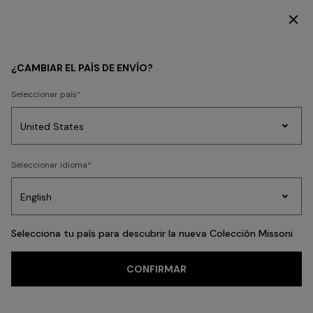
SUSCRÍBETE AHORA PARA TENER ACCESO A CONTENIDO EXCLUSIVO
MUJER
ACCESORIOS
Bufandas Y Fulares
¿CAMBIAR EL PAÍS DE ENVÍO?
Bufandas Y Fulares
Seleccionar país
FILTRAR
ORDENAR
Prendas
Seleccionar idioma
32 resultados
de
Party
Vestidos
Regalos
punto
A
Edit
para
mujer
Selecciona tu país para descubrir la nueva Colección Missoni
CONFIRMAR