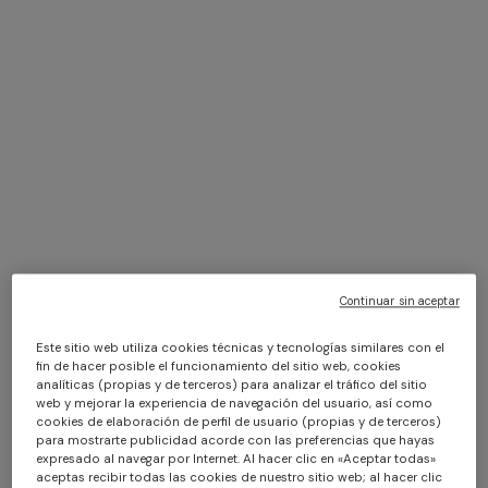
+ 2 colores
+ 2 colores
NUEVA TEMPORADA
NUEVA TEMPORADA
Pañuelo en seda pura a rayas
Pañuelo en seda pura a rayas
$ 420,00
$ 420,00
Continuar sin aceptar
Este sitio web utiliza cookies técnicas y tecnologías similares con el
fin de hacer posible el funcionamiento del sitio web, cookies
analíticas (propias y de terceros) para analizar el tráfico del sitio
web y mejorar la experiencia de navegación del usuario, así como
cookies de elaboración de perfil de usuario (propias y de terceros)
para mostrarte publicidad acorde con las preferencias que hayas
expresado al navegar por Internet. Al hacer clic en «Aceptar todas»
aceptas recibir todas las cookies de nuestro sitio web; al hacer clic