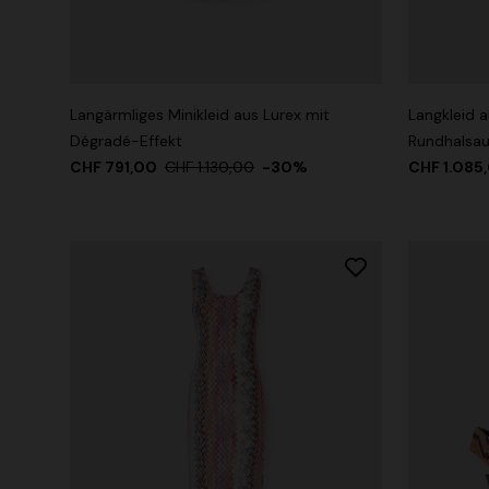
+ 3 Farben
+ 2 Farb
Langärmliges Minikleid aus Lurex mit
Langkleid 
NEUE SAISON
NEUHEITEN
Langes Kleid aus Viskose-Lamé mit
Langes Kle
Dégradé-Effekt
Rundhalsau
gekreuzten Trägern
Chevron-V
CHF 791,00
CHF 1.130,00
-30%
CHF 1.085
CHF 2.070,00
CHF 1.550