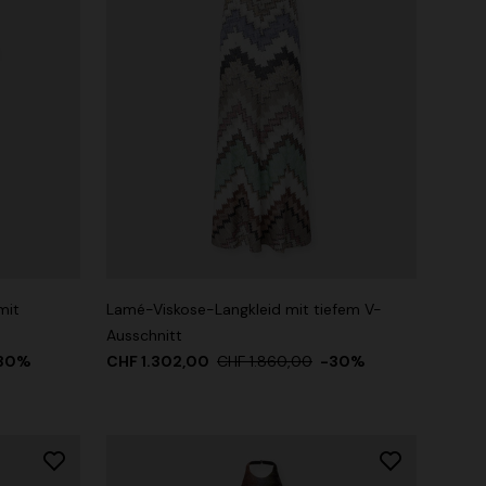
mit
Lamé-Viskose-Langkleid mit tiefem V-
Ausschnitt
30%
CHF 1.302,00
CHF 1.860,00
-30%