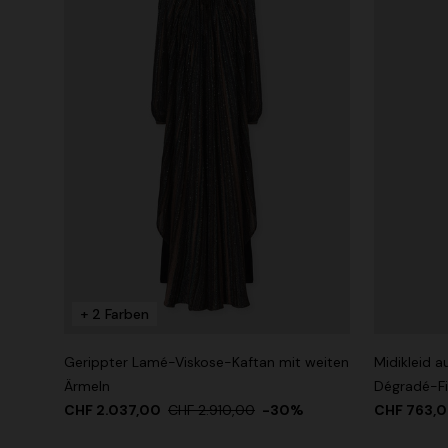
+ 2 Farben
Gerippter Lamé-Viskose-Kaftan mit weiten
Midikleid 
Ärmeln
Dégradé-F
CHF 2.037,00
CHF 2.910,00
-30%
CHF 763,