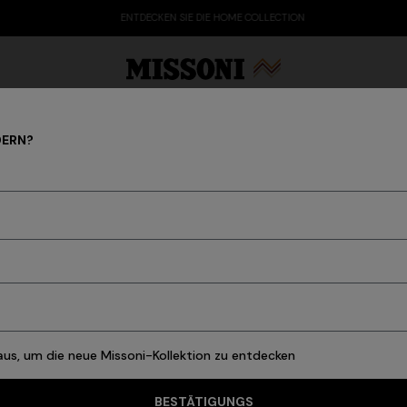
ENTDECKEN SIE DIE HOME COLLECTION
DERN?
DAMEN
ty Edit
Geschenke
Damenstrickwaren
B
 aus, um die neue Missoni-Kollektion zu entdecken
108 Ergebnisse
BESTÄTIGUNGS