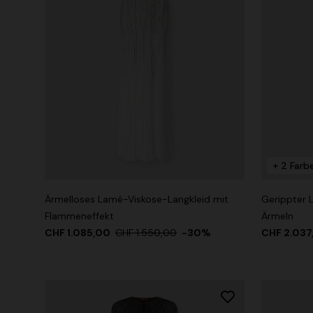
+ 2 Farb
Ärmelloses Lamé-Viskose-Langkleid mit
Gerippter 
Flammeneffekt
Ärmeln
CHF 1.085,00
CHF 1.550,00
-30%
CHF 2.03