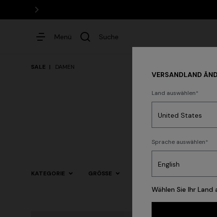
Menü
Suche
SALE
DAMEN
VERSANDLAND ÄN
Land auswählen
Kleider
Par
Sprache auswählen
Häufige Suchanfragen
KATEGORIE
GRÖSSE
FARBE
Wählen Sie Ihr Land