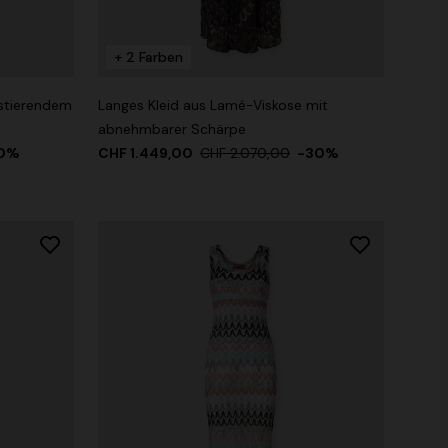
+ 2 Farben
astierendem
Langes Kleid aus Lamé-Viskose mit
abnehmbarer Schärpe
0%
CHF 1.449,00
CHF 2.070,00
-30%