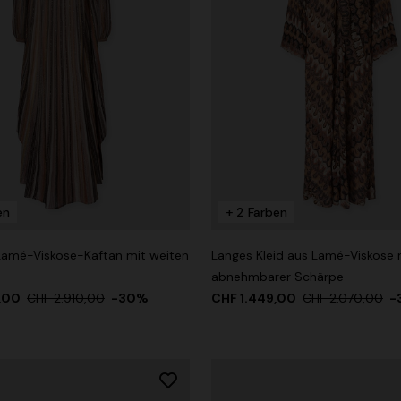
en
+ 2 Farben
Lamé-Viskose-Kaftan mit weiten
Langes Kleid aus Lamé-Viskose 
abnehmbarer Schärpe
7,00
CHF 2.910,00
-30%
CHF 1.449,00
CHF 2.070,00
-