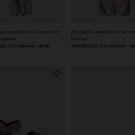
en
aus Baumwolle und Viskose mit
Ärmelloses Langkleid mit kontr
id mit gekreuzten Trägern aus
sschnitt
Oberteil
iskose
,00
CHF 1.550,00
-30%
CHF 980,00
CHF 1.400,00
-3
,00