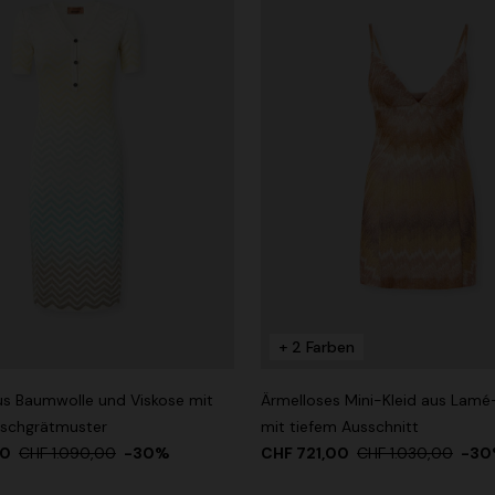
+ 2 Farben
aus Baumwolle und Viskose mit
Ärmelloses Mini-Kleid aus Lamé
ischgrätmuster
mit tiefem Ausschnitt
00
CHF 1.090,00
-30%
CHF 721,00
CHF 1.030,00
-3