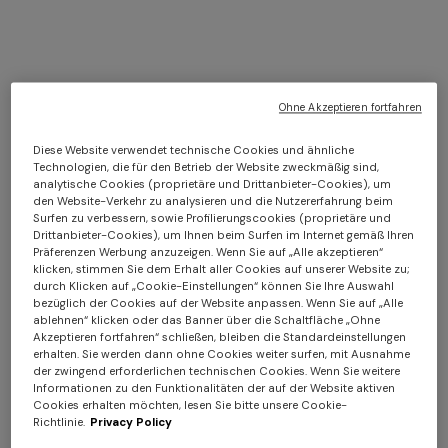
Missoni Seasonal oval-
Missoni Seasonal kariert-
Ohne Akzeptieren fortfahren
Acetat-Sonnenbrille
Acetat-Sonnenbrille
Diese Website verwendet technische Cookies und ähnliche
CHF 255,00
CHF 295,00
Technologien, die für den Betrieb der Website zweckmäßig sind,
analytische Cookies (proprietäre und Drittanbieter-Cookies), um
den Website-Verkehr zu analysieren und die Nutzererfahrung beim
Surfen zu verbessern, sowie Profilierungscookies (proprietäre und
Drittanbieter-Cookies), um Ihnen beim Surfen im Internet gemäß Ihren
Langes Kleid aus
NEUHEITEN
Präferenzen Werbung anzuzeigen. Wenn Sie auf „Alle akzeptieren“
Zickzackspitze
klicken, stimmen Sie dem Erhalt aller Cookies auf unserer Website zu;
Langes Netz-Strandkleid mit
durch Klicken auf „Cookie-Einstellungen“ können Sie Ihre Auswahl
Zickzack-Muster, Pailletten
bezüglich der Cookies auf der Website anpassen. Wenn Sie auf „Alle
CHF 1.400,00
und Cut-out-Detail
ablehnen“ klicken oder das Banner über die Schaltfläche „Ohne
Akzeptieren fortfahren“ schließen, bleiben die Standardeinstellungen
CHF 1.340,00
erhalten. Sie werden dann ohne Cookies weiter surfen, mit Ausnahme
der zwingend erforderlichen technischen Cookies. Wenn Sie weitere
Informationen zu den Funktionalitäten der auf der Website aktiven
Cookies erhalten möchten, lesen Sie bitte unsere Cookie-
Richtlinie.
Privacy Policy