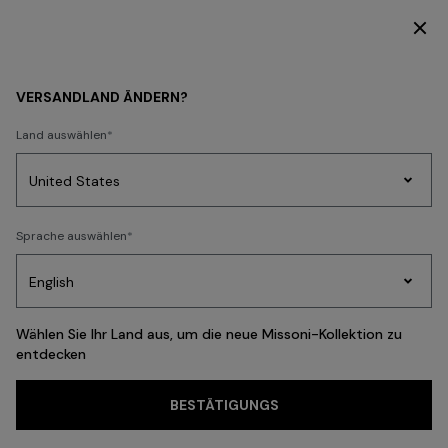
ENTDECKEN SIE DIE KOLLEKTION DAMEN
DAMEN
ACCESSOIRES
Sonnenbrillen
VERSANDLAND ÄNDERN?
Sonnenbrillen
Land auswählen
FILTER
SORTIEREN
Party
23 Ergebnisse
Sprache auswählen
Kleider
Geschenke
Damenstrick
Edit
Wählen Sie Ihr Land aus, um die neue Missoni-Kollektion zu
entdecken
Häufige Suchanfragen
BESTÄTIGUNGS