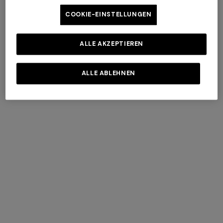
+ 2 Farben
COOKIE-EINSTELLUNGEN
Missoni DNA kariert-Acetat-
Missoni Seasonal kariert-
ALLE AKZEPTIEREN
Sonnenbrille
Acetat-Sonnenbrille
CHF 370,00
CHF 345,00
ALLE ABLEHNEN
Langes Trägerkleid
Lamé-Viskose-Langkleid aus
Baumwolle mit Spitzenmotiv
CHF 678,00
CHF 1.130,00
CHF 868,00
CHF 1.240,00
-40%
-30%