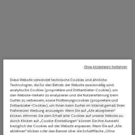
+ 2 Farben
Aura Home-Tasche 40x40
NEUHEITEN
cm
Schultertasche
CHF 410,00
+ 2 Farben
CHF 1.350,00
Ohne Akzeptieren fortfahren
Langes One-Shoulder-Kleid
CAPERDONI
aus Chevron-Lamé-Viskose
Diese Website verwendet technische Cookies und ähnliche
Langes Kleid mit langen
Technologien, die für den Betrieb der Website zweckmäßig sind,
Ärmeln aus griechischem
analytische Cookies (proprietäre und Drittanbieter-Cookies), um
CHF 1.300,00
Zickzack-Strick mit Pailletten
den Website-Verkehr zu analysieren und die Nutzererfahrung beim
Surfen zu verbessern, sowie Profilierungscookies (proprietäre und
CHF 2.600,00
Drittanbieter-Cookies), um Ihnen beim Surfen im Internet gemäß Ihren
Präferenzen Werbung anzuzeigen. Wenn Sie auf „Alle akzeptieren“
klicken, stimmen Sie dem Erhalt aller Cookies auf unserer Website zu;
durch Klicken auf „Cookie-Einstellungen“ können Sie Ihre Auswahl
bezüglich der Cookies auf der Website anpassen. Wenn Sie auf „Alle
ablehnen“ klicken oder das Banner über die Schaltfläche „Ohne