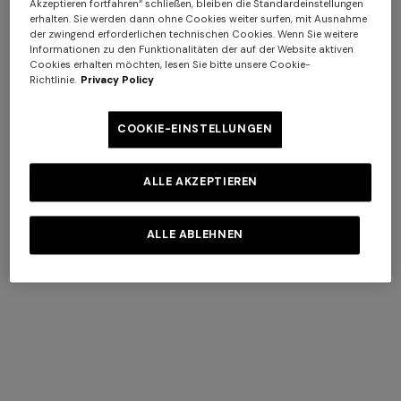
Akzeptieren fortfahren“ schließen, bleiben die Standardeinstellungen
erhalten. Sie werden dann ohne Cookies weiter surfen, mit Ausnahme
der zwingend erforderlichen technischen Cookies. Wenn Sie weitere
Informationen zu den Funktionalitäten der auf der Website aktiven
+ 2 Farben
+ 2 Farben
Cookies erhalten möchten, lesen Sie bitte unsere Cookie-
Richtlinie.
Privacy Policy
Beuteltasche aus Leder,
NEUHEITEN
Raffia und Viskose
Schultertasche
COOKIE-EINSTELLUNGEN
CHF 1.204,00
CHF 1.720,00
-30%
ALLE AKZEPTIEREN
CHF 1.350,00
Langes Kleid aus
NEUHEITEN
ALLE ABLEHNEN
Zickzackspitze
Langes Netz-Strandkleid mit
Zickzack-Muster, Pailletten
CHF 1.400,00
und Cut-out-Detail
CHF 1.340,00