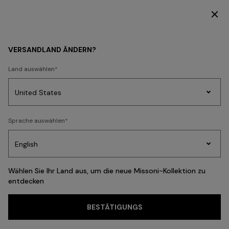
ENTDECKEN SIE DIE KOLLEKTION DAMEN
DAMEN
ACCESSOIRES
Taschen
VERSANDLAND ÄNDERN?
Taschen
Land auswählen
FILTER
SORTIEREN
Party
13 Ergebnisse
Sprache auswählen
Kleider
Geschenke
Damenstrick
Edit
Wählen Sie Ihr Land aus, um die neue Missoni-Kollektion zu
entdecken
Häufige Suchanfragen
BESTÄTIGUNGS