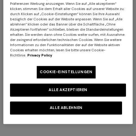
Präferenzen Werbung anzuzeigen. Wenn Sie auf „Alle akzeptieren“
Zig-Zag-Muster
Muster aus Baumwoll
klicken, stimmen Sie dem Erhalt aller Cookies auf unserer Website zu;
CHF 190,00
CHF 170,00
durch Klicken auf „Cookie-Einstellungen“ können Sie Ihre Auswahl
bezüglich der Cookies auf der Website anpassen. Wenn Sie auf „Alle
ablehnen“ klicken oder das Banner über die Schaltfläche „Ohne
Akzeptieren fortfahren“ schließen, bleiben die Standardeinstellungen
erhalten. Sie werden dann ohne Cookies weiter surfen, mit Ausnahme
der zwingend erforderlichen technischen Cookies. Wenn Sie weitere
Informationen zu den Funktionalitäten der auf der Website aktiven
Cookies erhalten möchten, lesen Sie bitte unsere Cookie-
Richtlinie.
Privacy Policy
COOKIE-EINSTELLUNGEN
Langes Kleid aus
NEUHEITEN
Zickzackspitze
Langes Netz-Strandkleid mit
Zickzack-Muster, Pailletten
ALLE AKZEPTIEREN
CHF 1.400,00
und Cut-out-Detail
CHF 1.340,00
+ 3 Farben
+ 3 Farben
ALLE ABLEHNEN
Best, Badetuch Fouta
Strandtuch Marea aus 100%
140x180 cm mit Zig-Zag-
Baumwolle 180x100 cm mit