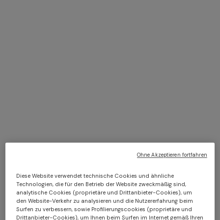
FILTER
SORTIEREN
13 Ergebnisse
+ 2 Farben
Langes One-Shoulder-Kleid
CAPERDONI
aus Chevron-Lamé-Viskose
Langes Kleid mit langen
Ärmeln aus griechischem
CHF 1.300,00
Zickzack-Strick mit Pailletten
Ohne Akzeptieren fortfahren
CHF 2.600,00
Diese Website verwendet technische Cookies und ähnliche
+ 3 Farben
+ 3 Farben
Technologien, die für den Betrieb der Website zweckmäßig sind,
analytische Cookies (proprietäre und Drittanbieter-Cookies), um
den Website-Verkehr zu analysieren und die Nutzererfahrung beim
Strandtuch Marea aus 100%
Best, Badetuch Fouta
Surfen zu verbessern, sowie Profilierungscookies (proprietäre und
Drittanbieter-Cookies), um Ihnen beim Surfen im Internet gemäß Ihren
Baumwolle 180x100 cm mit
140x180 cm mit Zig-Zag-