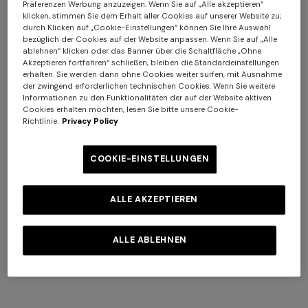
Präferenzen Werbung anzuzeigen. Wenn Sie auf „Alle akzeptieren“
klicken, stimmen Sie dem Erhalt aller Cookies auf unserer Website zu;
durch Klicken auf „Cookie-Einstellungen“ können Sie Ihre Auswahl
bezüglich der Cookies auf der Website anpassen. Wenn Sie auf „Alle
ablehnen“ klicken oder das Banner über die Schaltfläche „Ohne
Akzeptieren fortfahren“ schließen, bleiben die Standardeinstellungen
Hüte für Damen
erhalten. Sie werden dann ohne Cookies weiter surfen, mit Ausnahme
der zwingend erforderlichen technischen Cookies. Wenn Sie weitere
Informationen zu den Funktionalitäten der auf der Website aktiven
+ 3 Farben
+ 2 Farben
Cookies erhalten möchten, lesen Sie bitte unsere Cookie-
KAUFE JETZT
Richtlinie.
Privacy Policy
NEUE SAISON
NEUHEITEN
Langes Kleid aus Viskose-
Langes Kleid mit gekreuzten
COOKIE-EINSTELLUNGEN
Lamé mit gekreuzten Trägern
Trägern aus Chevron-Viskose
ALLE AKZEPTIEREN
CHF 2.070,00
CHF 1.550,00
ALLE ABLEHNEN