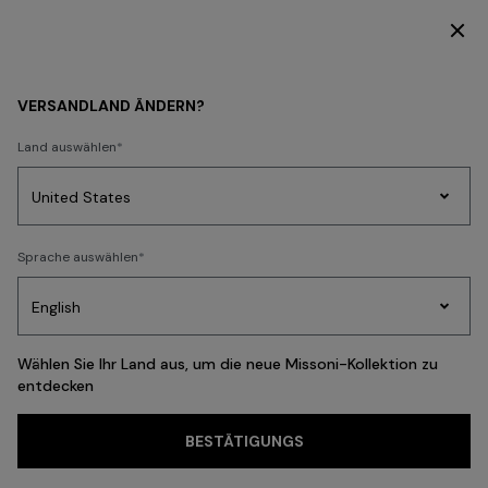
ENTDECKEN SIE DIE KOLLEKTION DAMEN
DAMEN
ACCESSOIRES
VERSANDLAND ÄNDERN?
ACCESSOIRES
Land auswählen
Beachwear
New In
Kleider
Strickwaren
Hosen
Röcke
T-shirts u
Party
Sprache auswählen
Kleider
Geschenke
Damenstrick
Edit
FILTER
SORTIEREN
Schals Und Foulards
Alle ansehen
Wählen Sie Ihr Land aus, um die neue Missoni-Kollektion zu
entdecken
Häufige Suchanfragen
BESTÄTIGUNGS