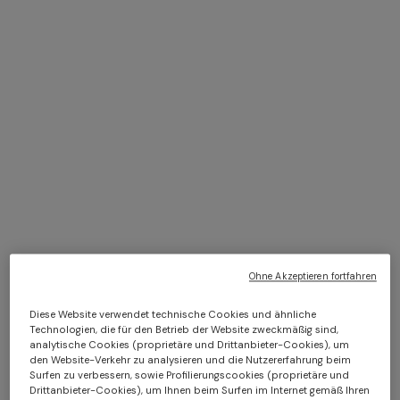
+ 2 Farben
Schal aus Viskose mit
NEUE SAISON
Zickzackmuster und Fransen
Gestreiftes Tuch aus reiner
CHF 126,00
CHF 180,00
Seide
-30%
CHF 270,00
+ 2 Farben
Lamé-Viskose-Langkleid aus
Langes Strandkleid mit
Baumwolle mit Spitzenmotiv
offenem Rücken
MEHR ANZEIGEN
CHF 868,00
CHF 1.240,00
-30%
CHF 930,00
Ohne Akzeptieren fortfahren
Diese Website verwendet technische Cookies und ähnliche
Technologien, die für den Betrieb der Website zweckmäßig sind,
Hüte
analytische Cookies (proprietäre und Drittanbieter-Cookies), um
Alle ansehen
den Website-Verkehr zu analysieren und die Nutzererfahrung beim
Surfen zu verbessern, sowie Profilierungscookies (proprietäre und
Drittanbieter-Cookies), um Ihnen beim Surfen im Internet gemäß Ihren