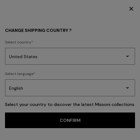
DÉCOUVREZ LA COLLECTION FEMME
Retour
CHANGE SHIPPING COUNTRY ?
Select country
Tricots
Select language
Party
Robes
Cadeaux
pour
Pei
Edit
femmes
Select your country to discover the latest Missoni collections
CONFIRM