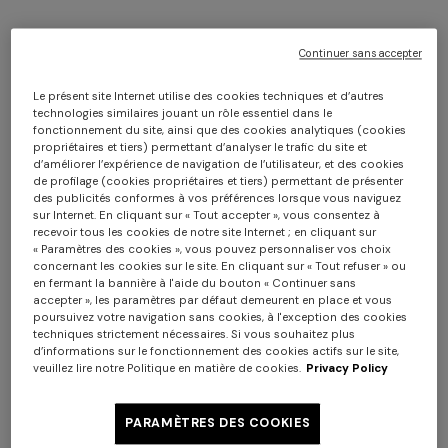
sur www.missoni.com dans un délai de 30 jours à
compter de la date de livraison.
Continuer sans accepter
Pour ce faire, procédez comme suit:
Le présent site Internet utilise des cookies techniques et d’autres
technologies similaires jouant un rôle essentiel dans le
1. remplissez le formulaire de retour en ligne en y
fonctionnement du site, ainsi que des cookies analytiques (cookies
accédant depuis
cette page
.
propriétaires et tiers) permettant d’analyser le trafic du site et
2. assurez-vous que les produits sont dans le même état
d’améliorer l’expérience de navigation de l’utilisateur, et des cookies
de profilage (cookies propriétaires et tiers) permettant de présenter
que celui dans lequel vous les avez reçus, avec toutes les
des publicités conformes à vos préférences lorsque vous naviguez
étiquettes attachées, sinon nous ne serons pas en
sur Internet. En cliquant sur « Tout accepter », vous consentez à
recevoir tous les cookies de notre site Internet ; en cliquant sur
mesure d'accepter votre retour et de procéder à un
« Paramètres des cookies », vous pouvez personnaliser vos choix
remboursement ;
concernant les cookies sur le site. En cliquant sur « Tout refuser » ou
3. collez l'étiquette préimprimée et prépayée sur la boîte
en fermant la bannière à l'aide du bouton « Continuer sans
accepter », les paramètres par défaut demeurent en place et vous
d'origine (ou sur une autre boîte aussi solide) de manière
poursuivez votre navigation sans cookies, à l'exception des cookies
à ce qu'elle recouvre l'étiquette extérieure ;
techniques strictement nécessaires. Si vous souhaitez plus
d’informations sur le fonctionnement des cookies actifs sur le site,
4. contactez le transporteur via le lien suivant et
veuillez lire notre Politique en matière de cookies.
Privacy Policy
sélectionnez votre pays : - « UPS » sur
https://wwwapps.ups.com
PARAMÈTRES DES COOKIES