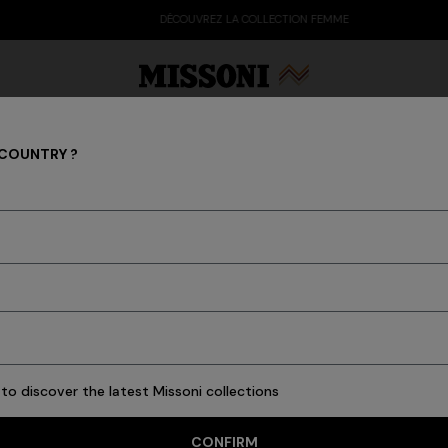
DÉCOUVREZ LA COLLECTION FEMME
 COUNTRY ?
LIVRAISONS
arty Edit
Cadeaux
Tricots pour femmes
to discover the latest Missoni collections
élais et coûts d’expédition
xpédition standard
CONFIRM