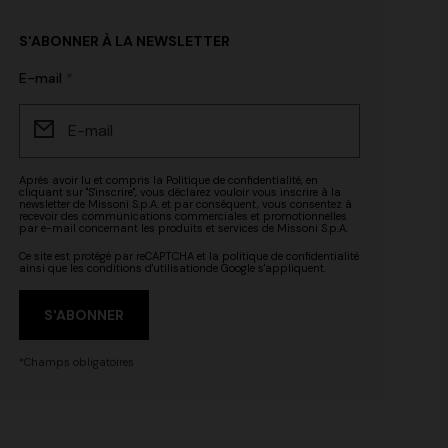
S'ABONNER À LA NEWSLETTER
E-mail
Après avoir lu et compris la
Politique de confidentialité
, en
cliquant sur "S'inscrire", vous déclarez vouloir vous inscrire à la
newsletter de Missoni S.p.A. et par conséquent, vous consentez à
recevoir des communications commerciales et promotionnelles
par e-mail concernant les produits et services de Missoni S.p.A.
Ce site est protégé par reCAPTCHA et la
politique de confidentialité
ainsi que les
conditions d'utilisation
de Google s'appliquent.
S'ABONNER
*Champs obligatoires