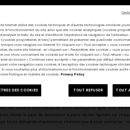
ivraison dans les 5 à6 jours ouvrables - gratuite
Conti
xpédition express
ivraison dans les 2 à 4 jours ouvrables - 44 CAD
ite Internet utilise des cookies techniques et d’autres technologies similaires joua
ans le fonctionnement du site, ainsi que des cookies analytiques (cookies propriéta
’analyser le trafic du site et d’améliorer l’expérience de navigation de l’utilisateur
es livraisons sont effectuées pendant les heures ouvrables, du lundi a
e (cookies propriétaires et tiers) permettant de présenter des publicités conforme
 lorsque vous naviguez sur Internet. En cliquant sur « Tout accepter », vous consen
okies de notre site Internet ; en cliquant sur « Paramètres des cookies », vous pouv
outes les commandes expédiées sont traitées automatiquement, 
er vos choix concernant les cookies sur le site. En cliquant sur « Tout refuser » ou
e modifier les délais d'expédition et de livraison.
l'aide du bouton « Continuer sans accepter », les paramètres par défaut demeuren
ivez votre navigation sans cookies, à l'exception des cookies techniques stricte
estrictions en matière d'expédition
. Si vous souhaitez plus d’informations sur le fonctionnement des cookies actifs su
e notre Politique en matière de cookies.
Privacy Policy
our l'Italie:
nous livrons dans toute l'Italie, à l'exception de Livigno, 
as en poste restante. Les demandes de commande adressées à ces
TRES DES COOKIES
TOUT REFUSER
TOUT 
our l'étranger:
nous ne livrons pas à l'étranger depuis ce site, m
vec des versions spécifiques de notre boutique en ligne. Pour expéd
evez choisir le pays de destination à partir du lien figurant sur chaq
our toute demande d'assistance, n'hésitez pas à nous contacter : n