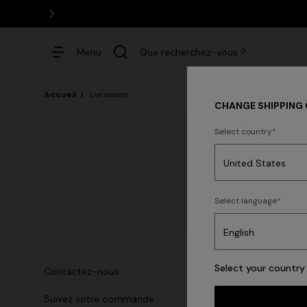
Menu
Que recherchez-vous ?
Accueil
Livraisons
CHANGE SHIPPING
Select country
Robes
P
Select language
Select your country 
D
Contactez-nous
E
Suivez votre commande