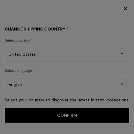
DÉCOUVREZ LA COLLECTION FEMME
Retour
CHANGE SHIPPING COUNTRY ?
Select country
Tricots
Select language
Party
Robes
Cadeaux
pour
Pei
Edit
femmes
Select your country to discover the latest Missoni collections
CONFIRM