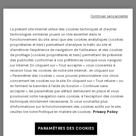
Continuer sans accepter
Le présent site Internet utilise des cookies techniques et d’autres
technologies similaires jouant un rôle essentiel dans le
fonctionnement du site, ainsi que des cookies analytiques (cookies
propriétaires et tiers) permettant d’analyser le trafic du site et
d’améliorer l’expérience de navigation de l’utilisateur, et des cookies
4-14 ANS
de profilage (cookies propriétaires et tiers) permettant de présenter
des publicités conformes à vos préférences lorsque vous naviguez
Robe courte avec volant en pure viscose
sur Internet. En cliquant sur « Tout accepter », vous consentez à
recevoir tous les cookies de notre site Internet ; en cliquant sur
« Paramètres des cookies », vous pouvez personnaliser vos choix
À partir de
concernant les cookies sur le site. En cliquant sur « Tout refuser » ou
CAD 406,00
CAD 580,00
-30%
en fermant la bannière à l'aide du bouton « Continuer sans
accepter », les paramètres par défaut demeurent en place et vous
poursuivez votre navigation sans cookies, à l'exception des cookies
Couleur:
Blanc
techniques strictement nécessaires. Si vous souhaitez plus
d’informations sur le fonctionnement des cookies actifs sur le site,
veuillez lire notre Politique en matière de cookies.
Privacy Policy
PARAMÈTRES DES COOKIES
Taille:
Guide des tailles