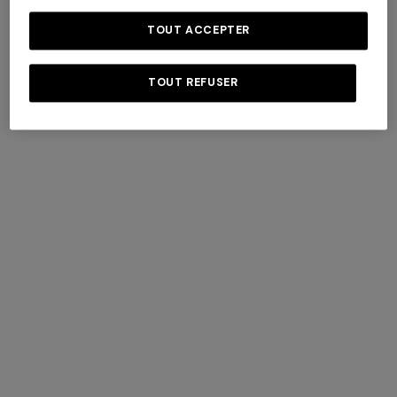
6
8
10
12
14
TOUT ACCEPTER
TOUT REFUSER
SÉLECTIONNER UNE TAILLE
Livraison standard gratuite
Retours gratuits
Standard délai de livraison : 5-6 jours ouvrés
Informations de livraison et de retour
Une touche iconique déclinée avec légèreté : cette robe courte
sans manches pour fille se distingue par un volant appliqué, une
impression zig zag et un micro logo imprimé, signe identitaire
discret de la maison.