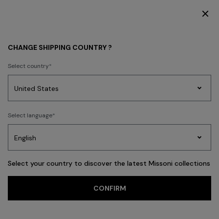
DÉCOUVREZ LA COLLECTION FEMME
Retour
CHANGE SHIPPING COUNTRY ?
Select country
Tricots
Select language
Party
Robes
Cadeaux
pour
Pei
Edit
femmes
Select your country to discover the latest Missoni collections
CONFIRM