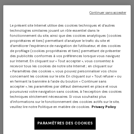
Continuer sans accepter
Le présent site Internet utilise des cookies techniques et d’autres
technologies similaires jouant un rôle essentiel dans le
fonctionnement du site, ainsi que des cookies analytiques (cookies
propriétaires et tiers) permettant d’analyser le trafic du site et
d’améliorer l’expérience de navigation de l’utilisateur, et des cookies
de profilage (cookies propriétaires et tiers) permettant de présenter
Plaid Watamu 130x190 cm en laine
des publicités conformes à vos préférences lorsque vous naviguez
sur Internet. En cliquant sur « Tout accepter », vous consentez à
mélangée zig zag
recevoir tous les cookies de notre site Internet ; en cliquant sur
« Paramètres des cookies », vous pouvez personnaliser vos choix
concernant les cookies sur le site. En cliquant sur « Tout refuser » ou
CAD 720,00
en fermant la bannière à l'aide du bouton « Continuer sans
accepter », les paramètres par défaut demeurent en place et vous
poursuivez votre navigation sans cookies, à l'exception des cookies
Couleur:
Multicolore
techniques strictement nécessaires. Si vous souhaitez plus
d’informations sur le fonctionnement des cookies actifs sur le site,
veuillez lire notre Politique en matière de cookies.
Privacy Policy
PARAMÈTRES DES COOKIES
Taille:
UNIC