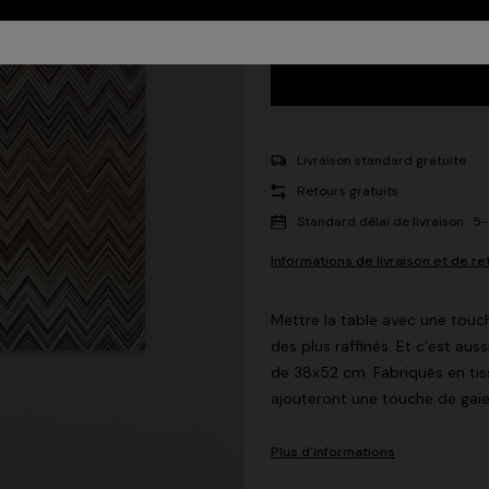
Livraison standard gratuite
Retours gratuits
Standard délai de livraison : 5
Informations de livraison et de re
Mettre la table avec une touch
des plus raffinés. Et c’est aus
de 38x52 cm. Fabriqués en tis
ajouteront une touche de gaie
Plus d'informations