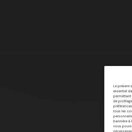
Le présent s
essentiel d
permettant d
de profilag
préférences
tous les co
personnalis
bannière à 
vous poursu
nécessaires