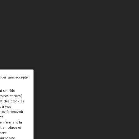
nuer sans accepter
nt un rôle
ires et tiers)
, et des cookies
s à vos
tez à recevoir
ez
 en fermant la
t en place et
ment
r le site,