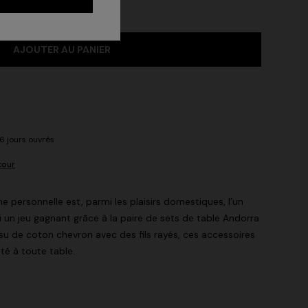
AJOUTER AU PANIER
-6 jours ouvrés
tour
e personnelle est, parmi les plaisirs domestiques, l’un
si un jeu gagnant grâce à la paire de sets de table Andorra
su de coton chevron avec des fils rayés, ces accessoires
té à toute table.