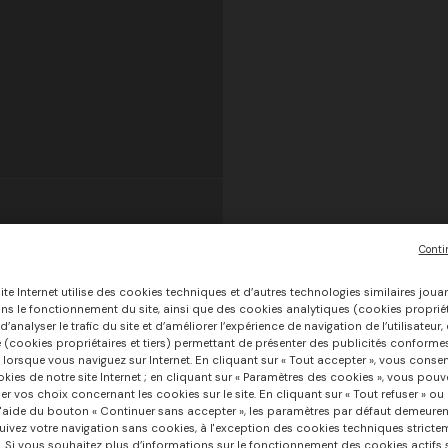
Conti
ite Internet utilise des cookies techniques et d’autres technologies similaires joua
ans le fonctionnement du site, ainsi que des cookies analytiques (cookies propriéta
’analyser le trafic du site et d’améliorer l’expérience de navigation de l’utilisateur
e (cookies propriétaires et tiers) permettant de présenter des publicités conforme
 lorsque vous naviguez sur Internet. En cliquant sur « Tout accepter », vous consen
okies de notre site Internet ; en cliquant sur « Paramètres des cookies », vous pouv
er vos choix concernant les cookies sur le site. En cliquant sur « Tout refuser » ou
l'aide du bouton « Continuer sans accepter », les paramètres par défaut demeuren
ivez votre navigation sans cookies, à l'exception des cookies techniques stricte
. Si vous souhaitez plus d’informations sur le fonctionnement des cookies actifs su