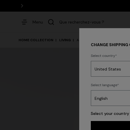
Menu
Que recherchez-vous ?
HOME COLLECTION
LIVING
Art De La Table
CHANGE SHIPPING
Select country
Robes
P
Select language
Select your country 