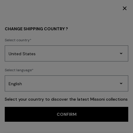
DÉCOUVREZ LA COLLECTION FEMME
Retour
CHANGE SHIPPING COUNTRY ?
Select country
Tricots
Select language
Party
Robes
Cadeaux
pour
Pei
Edit
femmes
Select your country to discover the latest Missoni collections
CONFIRM