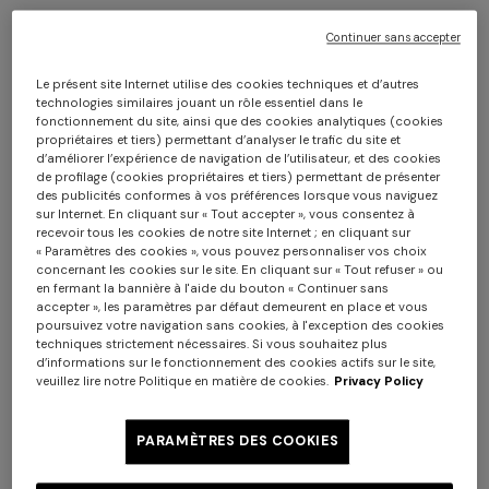
Continuer sans accepter
Le présent site Internet utilise des cookies techniques et d’autres
technologies similaires jouant un rôle essentiel dans le
fonctionnement du site, ainsi que des cookies analytiques (cookies
propriétaires et tiers) permettant d’analyser le trafic du site et
d’améliorer l’expérience de navigation de l’utilisateur, et des cookies
de profilage (cookies propriétaires et tiers) permettant de présenter
Drap de bain Eva en éponge de coton
des publicités conformes à vos préférences lorsque vous naviguez
sur Internet. En cliquant sur « Tout accepter », vous consentez à
100x150 cm
recevoir tous les cookies de notre site Internet ; en cliquant sur
« Paramètres des cookies », vous pouvez personnaliser vos choix
concernant les cookies sur le site. En cliquant sur « Tout refuser » ou
CAD 340,00
en fermant la bannière à l'aide du bouton « Continuer sans
accepter », les paramètres par défaut demeurent en place et vous
poursuivez votre navigation sans cookies, à l'exception des cookies
Couleur:
Multicolore
techniques strictement nécessaires. Si vous souhaitez plus
d’informations sur le fonctionnement des cookies actifs sur le site,
veuillez lire notre Politique en matière de cookies.
Privacy Policy
PARAMÈTRES DES COOKIES
Taille:
UNIC