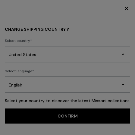
DÉCOUVREZ LA COLLECTION FEMME
Retour
CHANGE SHIPPING COUNTRY ?
Select country
Tricots
Select language
Party
Robes
Cadeaux
pour
Pei
Edit
femmes
Select your country to discover the latest Missoni collections
CONFIRM