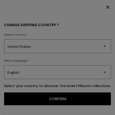
DÉCOUVREZ LA COLLECTION FEMME
Retour
CHANGE SHIPPING COUNTRY ?
Select country
Tricots
Select language
Party
Robes
Cadeaux
pour
Pei
Edit
femmes
Select your country to discover the latest Missoni collections
CONFIRM