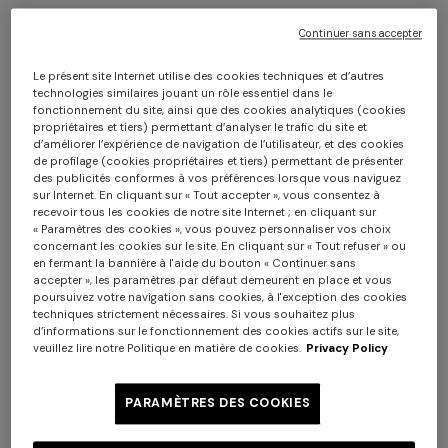
Continuer sans accepter
Le présent site Internet utilise des cookies techniques et d’autres
technologies similaires jouant un rôle essentiel dans le
fonctionnement du site, ainsi que des cookies analytiques (cookies
propriétaires et tiers) permettant d’analyser le trafic du site et
d’améliorer l’expérience de navigation de l’utilisateur, et des cookies
de profilage (cookies propriétaires et tiers) permettant de présenter
Bikini en viscose lamé à micro motif
des publicités conformes à vos préférences lorsque vous naviguez
sur Internet. En cliquant sur « Tout accepter », vous consentez à
zigzag
recevoir tous les cookies de notre site Internet ; en cliquant sur
« Paramètres des cookies », vous pouvez personnaliser vos choix
concernant les cookies sur le site. En cliquant sur « Tout refuser » ou
CAD 900,00
en fermant la bannière à l'aide du bouton « Continuer sans
accepter », les paramètres par défaut demeurent en place et vous
poursuivez votre navigation sans cookies, à l'exception des cookies
Couleur:
Noir & Multicolore
techniques strictement nécessaires. Si vous souhaitez plus
d’informations sur le fonctionnement des cookies actifs sur le site,
veuillez lire notre Politique en matière de cookies.
Privacy Policy
PARAMÈTRES DES COOKIES
Taille:
Guide des tailles