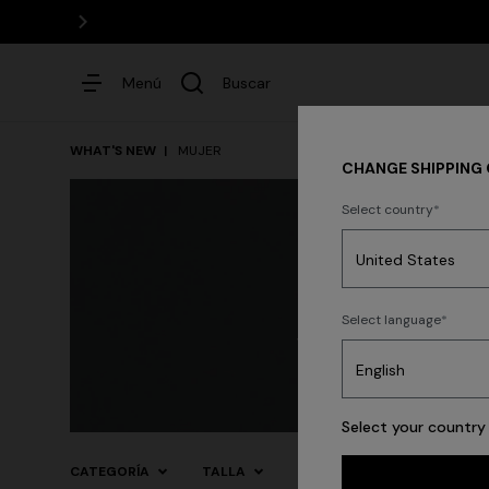
Menú
Buscar
WHAT'S NEW
MUJER
CHANGE SHIPPING
Select country
Vestidos
Party
Select language
Vestidos
Punto
Pantalon
Select your country 
CATEGORÍA
TALLA
COLOR