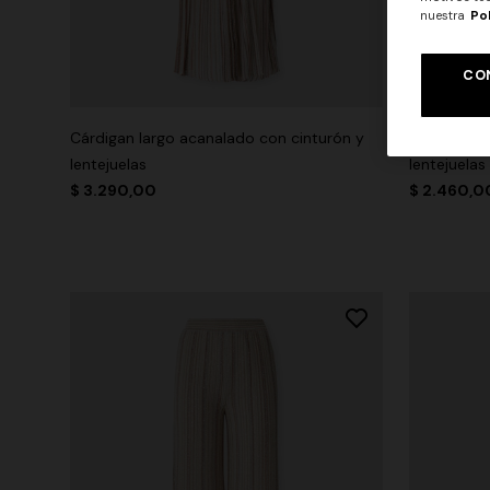
nuestra
Po
CO
+ 2 colo
Cárdigan largo acanalado con cinturón y
Mini vesti
lentejuelas
lentejuelas
$ 3.290,00
$ 2.460,0