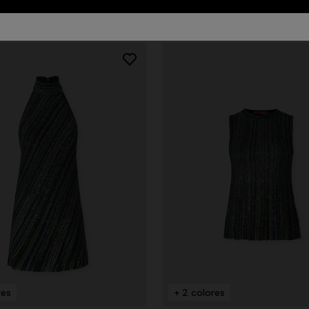
83 resultados
res
+ 2 colores