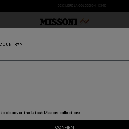
DESCUBRE LA COLECCIÓN HOME
 COUNTRY ?
 Edit
Regalos
Prendas de punto para mujer
MUJER
es
Camisetas y Tops
Camisas y Blusas
Prendas de abrigo
Bañado
to discover the latest Missoni collections
CONFIRM