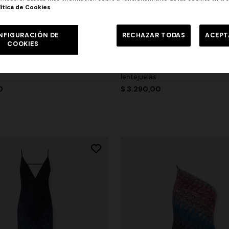
lítica de Cookies
NFIGURACIÓN DE
RECHAZAR TODAS
ACEPT
res
COOKIES
do con espalda descubierta y
Vestido largo asimétrico a raya
lentejuelas
0
$ 3.290,00