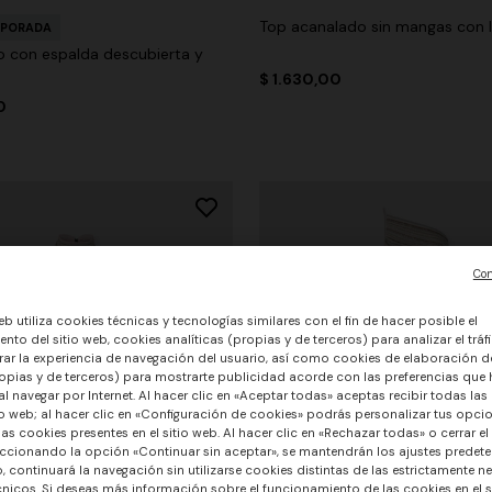
Top acanalado sin mangas con l
MPORADA
do con espalda descubierta y
$ 1.630,00
0
Con
eb utiliza cookies técnicas y tecnologías similares con el fin de hacer posible el
nto del sitio web, cookies analíticas (propias y de terceros) para analizar el tráfi
ar la experiencia de navegación del usuario, así como cookies de elaboración de
opias y de terceros) para mostrarte publicidad acorde con las preferencias que
l navegar por Internet. Al hacer clic en «Aceptar todas» aceptas recibir todas las
io web; al hacer clic en «Configuración de cookies» podrás personalizar tus opci
las cookies presentes en el sitio web. Al hacer clic en «Rechazar todas» o cerrar el
ccionando la opción «Continuar sin aceptar», se mantendrán los ajustes predete
o, continuará la navegación sin utilizarse cookies distintas de las estrictamente n
nicos. Si deseas más información sobre el funcionamiento de las cookies en el si