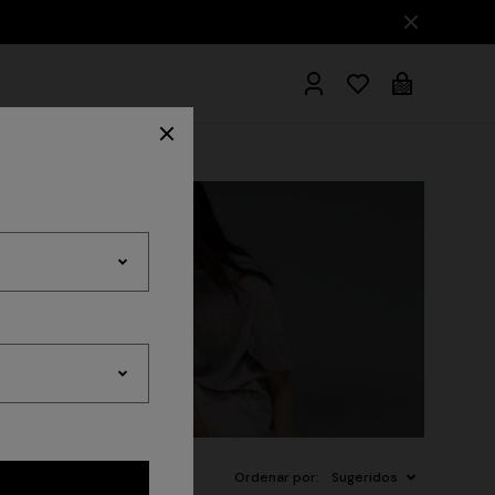
Albornoces
res
Beachwear
Accesorios
Ordenar por:
Sugeridos