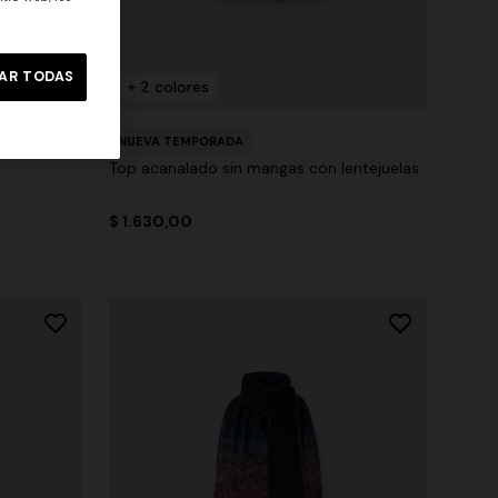
AR TODAS
+ 2 colores
s con
NUEVA TEMPORADA
Top acanalado sin mangas con lentejuelas
$ 1.630,00