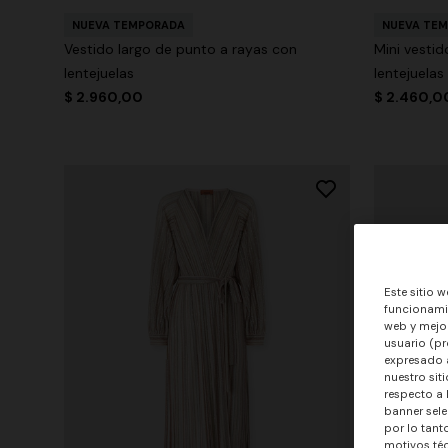
NUEVA TEMPORADA
NUEVA TE
Vestido largo de punto a rayas con
Mini vesti
lentejuelas
lentejuelas
$ 2.960,00
$ 2.460,0
Este sitio w
funcionamie
web y mejor
usuario (pr
expresado a
nuestro sit
respecto a 
banner sele
por lo tant
motivos téc