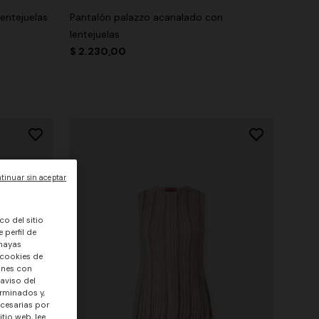
entejuelas
Pantalón palazzo acanalado con
lentejuelas
$ 2.230,00
tinuar sin aceptar
co del sitio
 perfil de
 hayas
 cookies de
ones con
 aviso del
rminados y,
ecesarias por
tio web, lee