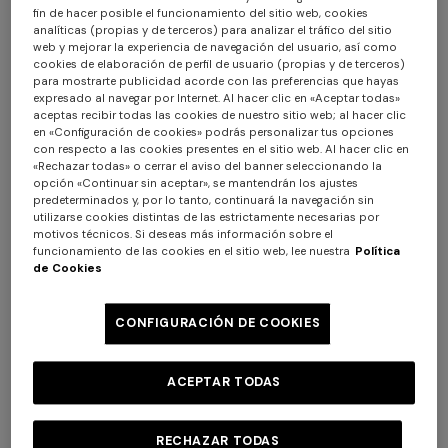
fin de hacer posible el funcionamiento del sitio web, cookies
analíticas (propias y de terceros) para analizar el tráfico del sitio
web y mejorar la experiencia de navegación del usuario, así como
cookies de elaboración de perfil de usuario (propias y de terceros)
para mostrarte publicidad acorde con las preferencias que hayas
expresado al navegar por Internet. Al hacer clic en «Aceptar todas»
+ 6 colores
+ 6 colores
aceptas recibir todas las cookies de nuestro sitio web; al hacer clic
en «Configuración de cookies» podrás personalizar tus opciones
con respecto a las cookies presentes en el sitio web. Al hacer clic en
Giacomo Alfombra 90X60
Giacomo Alfombra 90X60
«Rechazar todas» o cerrar el aviso del banner seleccionando la
opción «Continuar sin aceptar», se mantendrán los ajustes
predeterminados y, por lo tanto, continuará la navegación sin
$ 170,00
$ 170,00
utilizarse cookies distintas de las estrictamente necesarias por
motivos técnicos. Si deseas más información sobre el
funcionamiento de las cookies en el sitio web, lee nuestra
Política
de Cookies
CONFIGURACIÓN DE COOKIES
ACEPTAR TODAS
RECHAZAR TODAS