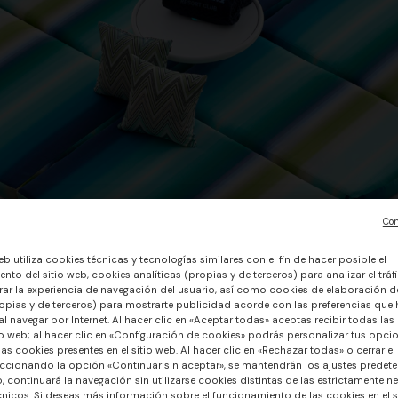
Con
eb utiliza cookies técnicas y tecnologías similares con el fin de hacer posible el
nto del sitio web, cookies analíticas (propias y de terceros) para analizar el tráfi
ar la experiencia de navegación del usuario, así como cookies de elaboración de
opias y de terceros) para mostrarte publicidad acorde con las preferencias que
l navegar por Internet. Al hacer clic en «Aceptar todas» aceptas recibir todas las
io web; al hacer clic en «Configuración de cookies» podrás personalizar tus opci
las cookies presentes en el sitio web. Al hacer clic en «Rechazar todas» o cerrar el
ccionando la opción «Continuar sin aceptar», se mantendrán los ajustes predete
o, continuará la navegación sin utilizarse cookies distintas de las estrictamente n
nicos. Si deseas más información sobre el funcionamiento de las cookies en el si