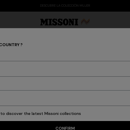
DESCUBRE LA COLECCIÓN MUJER
 COUNTRY ?
MISSONI RESORT CLUB
 Edit
Regalos
Prendas de punto para mujer
to discover the latest Missoni collections
CONFIRM