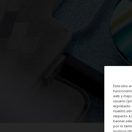
Este sitio w
funcionamie
web y mejor
usuario (pr
expresado a
nuestro sit
respecto a 
banner sele
por lo tant
motivos téc