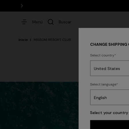
Menú
Buscar
Inicio
MISSONI RESORT CLUB
CHANGE SHIPPING
Select country
Vestidos
Party
Select language
Select your country 