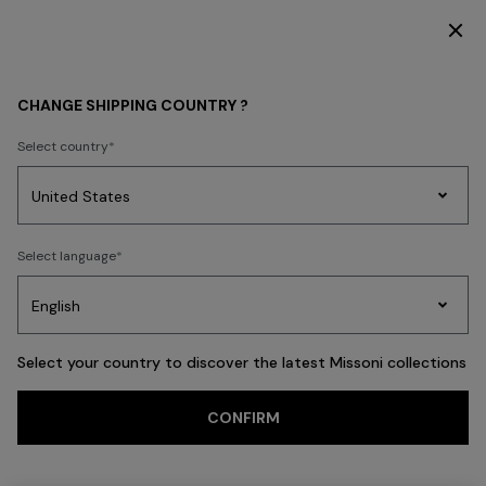
DESCUBRE LA COLECCIÓN MUJER
Volver
CHANGE SHIPPING COUNTRY ?
Select country
Prendas
Select language
de
Party
Vestidos
Regalos
punto
A
Edit
para
mujer
Select your country to discover the latest Missoni collections
CONFIRM