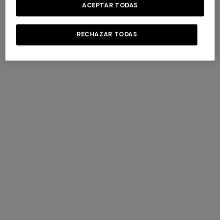
ACEPTAR TODAS
RECHAZAR TODAS
SELECCIONAR UNA TALLA
Envío estándar gratuito
Devolución gratuita
Estándar plazo de entrega: 5-6 días laborales
Información de envío y devoluciones
Un signo gráfico decidido caracteriza este bikini de mujer en
viscosa pura, realizado en tejido raschel con motivo greca.
Ligero y refinado, interpreta el beachwear con identidad y
elegancia natural.
Más detalles