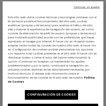
Continuar sin aceptar
Este sitio web utiliza cookies técnicas y tecnologías similares con el
fin de hacer posible el funcionamiento del sitio web, cookies
analíticas (propias y de terceros) para analizar el tráfico del sitio
web y mejorar la experiencia de navegación del usuario, así como
cookies de elaboración de perfil de usuario (propias y de terceros)
para mostrarte publicidad acorde con las preferencias que hayas
Bikini en viscosa pura con motivo greca
expresado al navegar por Internet. Al hacer clic en «Aceptar todas»
aceptas recibir todas las cookies de nuestro sitio web; al hacer clic
en «Configuración de cookies» podrás personalizar tus opciones
$ 610,00
con respecto a las cookies presentes en el sitio web. Al hacer clic en
«Rechazar todas» o cerrar el aviso del banner seleccionando la
opción «Continuar sin aceptar», se mantendrán los ajustes
predeterminados y, por lo tanto, continuará la navegación sin
Color:
Multicolor
utilizarse cookies distintas de las estrictamente necesarias por
motivos técnicos. Si deseas más información sobre el
funcionamiento de las cookies en el sitio web, lee nuestra
Política
de Cookies
Talla:
Guía de tallas
CONFIGURACIÓN DE COOKIES
36
38
40
42
44
46
48