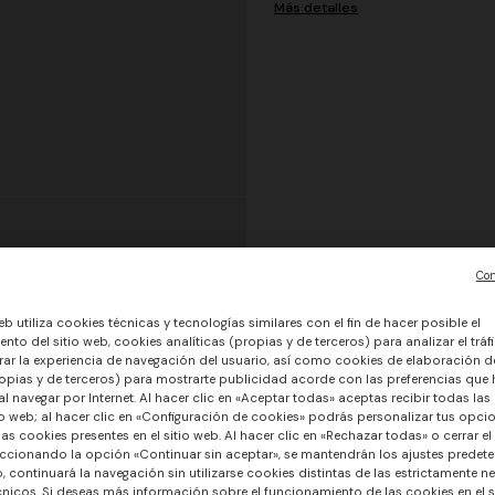
Más detalles
Con
eb utiliza cookies técnicas y tecnologías similares con el fin de hacer posible el
nto del sitio web, cookies analíticas (propias y de terceros) para analizar el tráfi
ar la experiencia de navegación del usuario, así como cookies de elaboración de
opias y de terceros) para mostrarte publicidad acorde con las preferencias que
l navegar por Internet. Al hacer clic en «Aceptar todas» aceptas recibir todas las
io web; al hacer clic en «Configuración de cookies» podrás personalizar tus opci
las cookies presentes en el sitio web. Al hacer clic en «Rechazar todas» o cerrar el
ccionando la opción «Continuar sin aceptar», se mantendrán los ajustes predete
o, continuará la navegación sin utilizarse cookies distintas de las estrictamente n
nicos. Si deseas más información sobre el funcionamiento de las cookies en el si