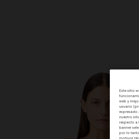
Este sitio w
funcionamie
web y mejor
usuario (pr
expresado a
nuestro sit
respecto a 
banner sele
por lo tant
motivos téc