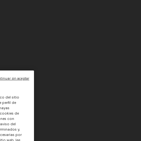
tinuar sin aceptar
co del sitio
 perfil de
 hayas
 cookies de
ones con
 aviso del
rminados y,
ecesarias por
tio web, lee