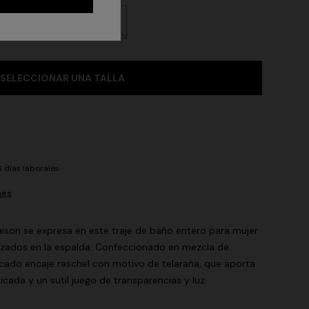
2
44
46
48
SELECCIONAR UNA TALLA
 días laborales
nes
aison se expresa en este traje de baño entero para mujer
ruzados en la espalda. Confeccionado en mezcla de
icado encaje raschel con motivo de telaraña, que aporta
icada y un sutil juego de transparencias y luz.