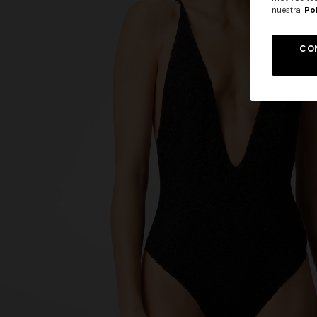
nuestra
Po
CO