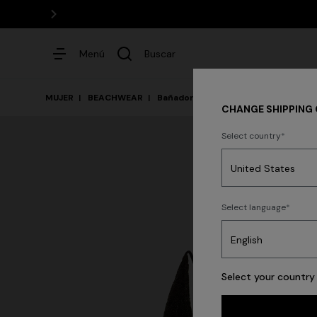
Menú
Buscar
MUJER
BEACHWEAR
Bañadores
Bañadores Enteros
CHANGE SHIPPING
Select country
Vestidos
Party
Select language
Select your country 