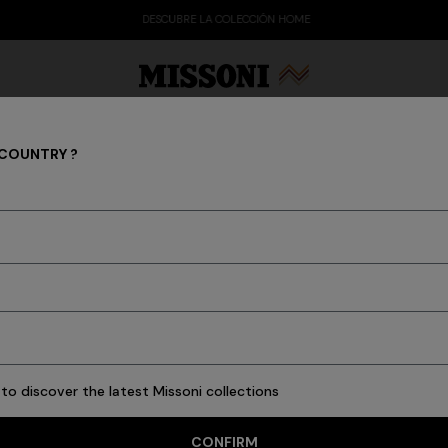
DESCUBRE LA COLECCIÓN HOME
 COUNTRY ?
NOVIDADES
Bañador entero de vi
 Edit
Regalos
Prendas de punto para mujer
$ 810,00
Color:
Negro
to discover the latest Missoni collections
Talla:
CONFIRM