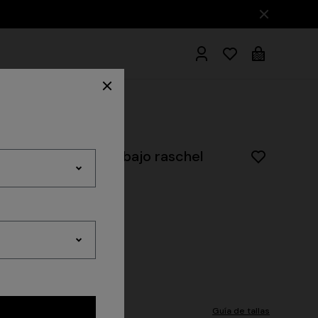
scosa lamé con trabajo raschel
Albornoces
Guía de tallas