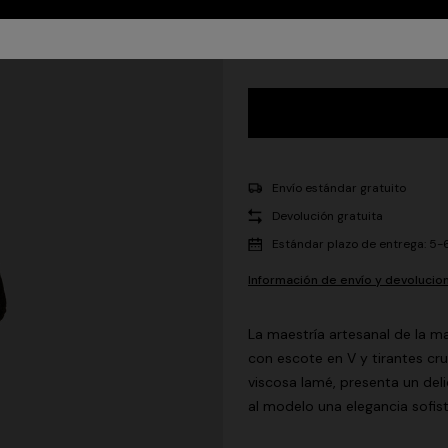
36
38
40
4
Envío estándar gratuito
Devolución gratuita
Estándar plazo de entrega: 5-6
Información de envío y devolucio
La maestría artesanal de la m
con escote en V y tirantes c
viscosa lamé, presenta un del
al modelo una elegancia sofist