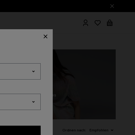
ademäntel
nis
Beachwear
Accessoires
Ordnen nach:
Empfohlen