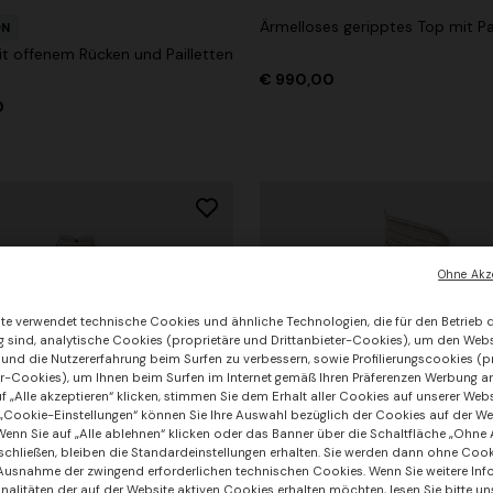
Ärmelloses geripptes Top mit Pa
ON
it offenem Rücken und Pailletten
€ 990,00
0
Ohne Akze
te verwendet technische Cookies und ähnliche Technologien, die für den Betrieb 
sind, analytische Cookies (proprietäre und Drittanbieter-Cookies), um den Webs
 und die Nutzererfahrung beim Surfen zu verbessern, sowie Profilierungscookies (p
er-Cookies), um Ihnen beim Surfen im Internet gemäß Ihren Präferenzen Werbung a
f „Alle akzeptieren“ klicken, stimmen Sie dem Erhalt aller Cookies auf unserer Web
 „Cookie-Einstellungen“ können Sie Ihre Auswahl bezüglich der Cookies auf der We
enn Sie auf „Alle ablehnen“ klicken oder das Banner über die Schaltfläche „Ohne 
 schließen, bleiben die Standardeinstellungen erhalten. Sie werden dann ohne Cook
+ 3 Farben
 Ausnahme der zwingend erforderlichen technischen Cookies. Wenn Sie weitere In
nalitäten der auf der Website aktiven Cookies erhalten möchten, lesen Sie bitte u