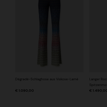
Dégradé-Schlaghose aus Viskose-Lamé
Langer Roc
Spitzenmot
€ 1.090,00
€ 1.490,0