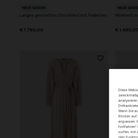
NEUE SAISON
NEUE SAIS
Langes gestreiftes Strickkleid mit Pailletten
Minikleid m
€ 1.790,00
€ 1.490,0
Diese Websi
zweckmäßig 
analysieren
Drittanbiet
Wenn Sie au
Klicken auf
anpassen. W
fortfahren“
surfen, mit
den Funktio