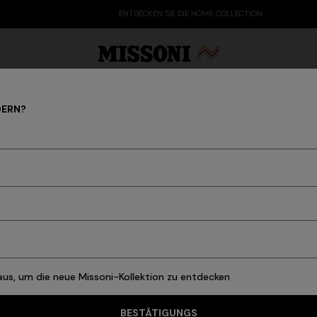
ENTDECKEN SIE DIE HOME COLLECTION
DERN?
ty Edit
Geschenke
Damenstrickwaren
B
DAMEN
T-shirts und Tops
Hemden und Blusen
Jacken
Badeanzüge & Biki
 aus, um die neue Missoni-Kollektion zu entdecken
BESTÄTIGUNGS