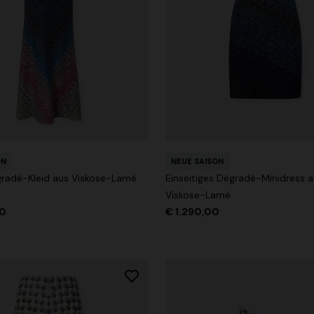
ches Langkleid aus Baumwolle
e
€ 1.390,00
-30%
ON
NEUE SAISON
radé-Kleid aus Viskose-Lamé
Einseitiges Dégradé-Minidress 
Viskose-Lamé
00
€ 1.290,00