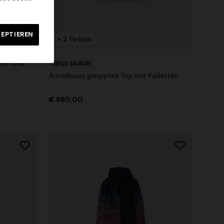
Hose mit geradem Schnitt
mit
ZEPTIEREN
€ 432,00
€ 720,00
-40%
+ 2 Farben
ifen und
NEUE SAISON
Ärmelloses geripptes Top mit Pailletten
€ 990,00