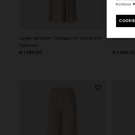
Richtlinie.
P
Langes Trägerkleid
Lamé-Visko
mit Spitze
COOKIE
€ 654,00
€ 1.090,00
-40%
€ 833,00
+ 2 Farb
Langer gerippter Cardigan mit Gürtel und
Minikleid m
Pailletten
€ 1.990,00
€ 1.490,0