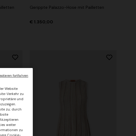
illetten
Gerippte Palazzo-Hose mit Pailletten
€ 1.350,00
ptieren fortfahren
der Website
ite-Verkehr zu
roprietäre und
nzuzeigen.
site zu; durch
bsite
Akzeptieren
ies weiter
formationen zu
nsere Cookie-