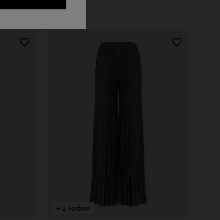
NEUHEITEN
Langes Netz-Strandkleid mit Zickzack-
Muster, Pailletten und Cut-out-Detail
+ 2 Farben
€ 1.290,00