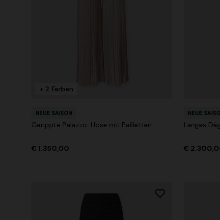
+ 2 Farben
Asymmetris
NEUE SAISON
und Viskos
Minikleid mit offenem Rücken und Pailletten
€ 973,00
+ 2 Farben
€ 1.490,00
NEUE SAISON
NEUE SAIS
Gerippte Palazzo-Hose mit Pailletten
Langes Dég
€ 1.350,00
€ 2.300,