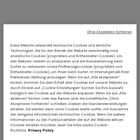
Ohne Akzeptieren fortfahren
Diese Website verwendet technische Cookies und ähnliche
Technologien, die für den Betrieb der Website zweckmäßig sind,
Overshirt aus Baumwoll-
NEUE SAISON
analytische Cookies (proprietäre und Drittanbieter-Cookies), um
Denim mit Logopatch
Oversize-Hemd mit
den Website-Verkehr zu analysieren und die Nutzererfahrung beim
€ 595,00
€ 850,00
-30%
Paillettenapplikationen
Surfen zu verbessern, sowie Profilierungscookies (proprietäre und
Langes Kleid aus
NEUHEITEN
Drittanbieter-Cookies), um Ihnen beim Surfen im Internet gemäß Ihren
€ 1.290,00
Präferenzen Werbung anzuzeigen. Wenn Sie auf „Alle akzeptieren“
Zickzackspitze
Langes Netz-Strandkleid mit
klicken, stimmen Sie dem Erhalt aller Cookies auf unserer Website zu;
€ 1.350,00
Zickzack-Muster, Pailletten
durch Klicken auf „Cookie-Einstellungen“ können Sie Ihre Auswahl
und Cut-out-Detail
€ 1.290,00
bezüglich der Cookies auf der Website anpassen. Wenn Sie auf „Alle
ablehnen“ klicken oder das Banner über die Schaltfläche „Ohne
Akzeptieren fortfahren“ schließen, bleiben die Standardeinstellungen
erhalten. Sie werden dann ohne Cookies weiter surfen, mit Ausnahme
der zwingend erforderlichen technischen Cookies. Wenn Sie weitere
Informationen zu den Funktionalitäten der auf der Website aktiven
Cookies erhalten möchten, lesen Sie bitte unsere Cookie-
Richtlinie.
Privacy Policy