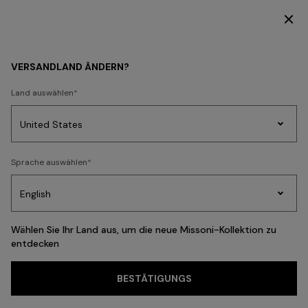
ENTDECKEN SIE DIE HOME COLLECTION
DAMEN
KLEIDUNG
Hemden und Blusen
VERSANDLAND ÄNDERN?
Hemden und Blusen
Land auswählen
Kleider
Strickwaren
Hosen
Röcke
T-shirts und Tops
Jacken
Bad
Party
Sprache auswählen
Kleider
Geschenke
Damenstrick
Edit
FILTER
SORTIEREN
24 Ergebnisse
Wählen Sie Ihr Land aus, um die neue Missoni-Kollektion zu
entdecken
Häufige Suchanfragen
BESTÄTIGUNGS