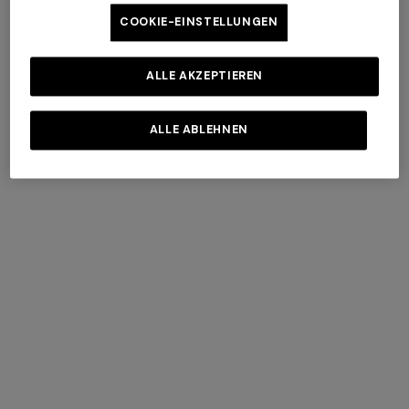
COOKIE-EINSTELLUNGEN
ALLE AKZEPTIEREN
ALLE ABLEHNEN
Hemd aus Viskose-Lamé mit
Hemd aus Viskosemischung
+ 3 Farben
Zickzack-Spitzenmotiv
mit Spitzenmotiv
€ 890,00
€ 890,00
Langes Trägerkleid
NEUE SAISON
Langes Kleid aus Viskose-
€ 654,00
€ 1.090,00
-40%
Lamé mit gekreuzten Trägern
€ 1.990,00