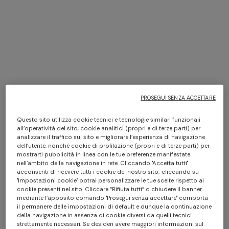
Missoni a New York
SCOPRI DI PIÙ
PROSEGUI SENZA ACCETTARE
Abito lungo a canotta
Abito lungo in viscosa e
cotone lamé motivo pizzo
€ 654,00
€ 1.090,00
Questo sito utilizza cookie tecnici e tecnologie similari funzionali
all’operatività del sito, cookie analitici (propri e di terze parti) per
-40%
€ 833,00
€ 1.190,00
-30%
analizzare il traffico sul sito e migliorare l’esperienza di navigazione
dell’utente, nonché cookie di profilazione (propri e di terze parti) per
mostrarti pubblicità in linea con le tue preferenze manifestate
nell’ambito della navigazione in rete. Cliccando "Accetta tutti"
acconsenti di ricevere tutti i cookie del nostro sito; cliccando su
"Impostazioni cookie" potrai personalizzare le tue scelte rispetto ai
cookie presenti nel sito. Cliccare “Rifiuta tutti” o chiudere il banner
mediante l’apposito comando "Prosegui senza accettare" comporta
il permanere delle impostazioni di default e dunque la continuazione
della navigazione in assenza di cookie diversi da quelli tecnici
strettamente necessari. Se desideri avere maggiori informazioni sul