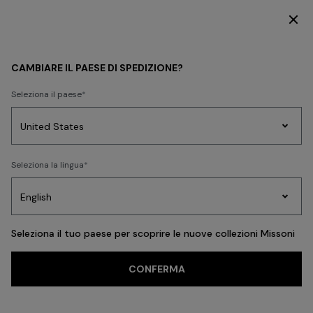
SCOPRI LA COLLEZIONE HOME
OPENINGS & EVENTS
CAMBIARE IL PAESE DI SPEDIZIONE?
Seleziona il paese
Party
Maglieria
Seleziona la lingua
Abiti
Regali
Accapp
Edit
Donna
Seleziona il tuo paese per scoprire le nuove collezioni Missoni
In evidenza
CONFERMA
Missoni a Parigi