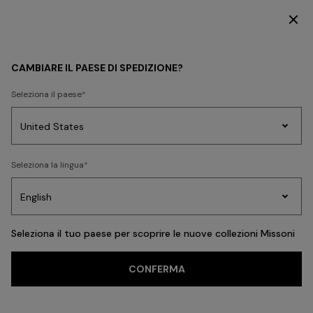
SCOPRI LA COLLEZIONE HOME
DONNA
MISSONI EDIT
Party By The Pool
CAMBIARE IL PAESE DI SPEDIZIONE?
Party By The Pool
Seleziona il paese
Party
Maglieria
Seleziona la lingua
Abiti
Regali
Accapp
FILTRA
ORDINA
Edit
Donna
76 risultati
Seleziona il tuo paese per scoprire le nuove collezioni Missoni
In evidenza
CONFERMA