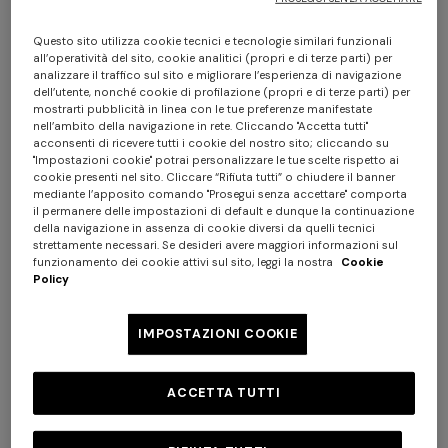
Questo sito utilizza cookie tecnici e tecnologie similari funzionali
all’operatività del sito, cookie analitici (propri e di terze parti) per
analizzare il traffico sul sito e migliorare l’esperienza di navigazione
dell’utente, nonché cookie di profilazione (propri e di terze parti) per
mostrarti pubblicità in linea con le tue preferenze manifestate
nell’ambito della navigazione in rete. Cliccando "Accetta tutti"
acconsenti di ricevere tutti i cookie del nostro sito; cliccando su
Copricostume lungo con
Tuta copricostume corta con
"Impostazioni cookie" potrai personalizzare le tue scelte rispetto ai
stampa zig zag
stampa zig zag
cookie presenti nel sito. Cliccare “Rifiuta tutti” o chiudere il banner
mediante l’apposito comando "Prosegui senza accettare" comporta
il permanere delle impostazioni di default e dunque la continuazione
CHF 1.130,00
CHF 720,00
della navigazione in assenza di cookie diversi da quelli tecnici
strettamente necessari. Se desideri avere maggiori informazioni sul
Abito corto a mezze maniche
Abito lungo a canotta
funzionamento dei cookie attivi sul sito, leggi la nostra
Cookie
Policy
CHF 468,00
CHF 780,00
CHF 678,00
CHF 1.130,00
-40%
-40%
IMPOSTAZIONI COOKIE
ACCETTA TUTTI