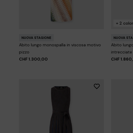
Abito lungo a canotta
NUOVA STA
Abito lungo
CHF 678,00
CHF 1.130,00
-40%
incrociate
+ 2 color
CHF 2.07
NUOVA STAGIONE
NUOVA STA
Abito lungo monospalla in viscosa motivo
Abito lungo
pizzo
intrecciate
CHF 1.300,00
CHF 1.860