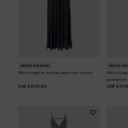
+ 2 colori
Copricostume lungo con schiena scoperta
Pantalone t
CHF 930,00
CHF 450,
NUOVA STAGIONE
NUOVA STA
Abito lungo in viscosa lamé con cintura
Abito lungo
posteriore
CHF 2.070,00
CHF 2.07