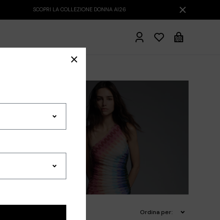
atoi
Beachwear
Accessori
Ordina per: