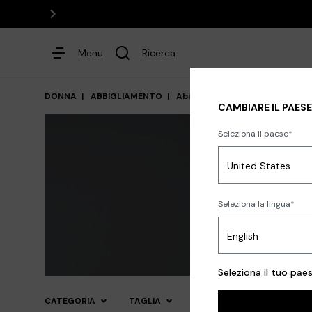
Menu
Ricerca
DONNA
ABBIGLIAMENTO
Abiti
Abiti Lunghi
CAMBIARE IL PAESE
Seleziona il paese
Abiti
Seleziona la lingua
Maglieria
Pantaloni
G
In evidenza
Seleziona il tuo pae
CATEGORIA
TAGLIA
COLORE
OCCASION