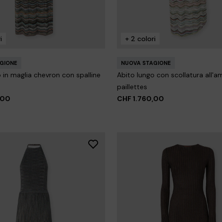
Abito lungo in viscosa e cotone
GIONE
motivo pizzo
 in viscosa lamé con spalline
CHF 868,00
CHF 1.240,00
-3
i
+ 2 colori
0,00
GIONE
NUOVA STAGIONE
 in maglia chevron con spalline
Abito lungo con scollatura all'a
paillettes
,00
CHF 1.760,00