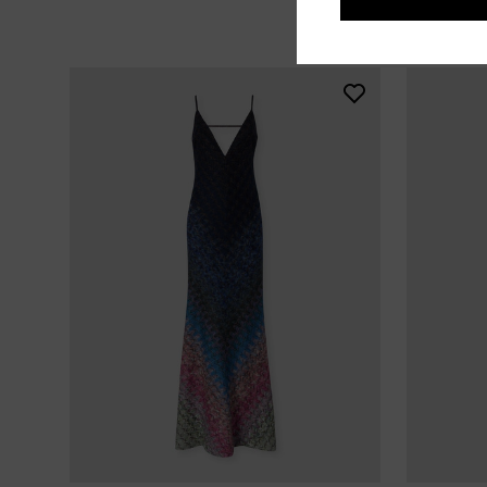
+ 2 color
Abito lung
CAPERDONI
lamé
Abito lungo manica lunga in maglia zig zag
CHF 1.300
greca con paillettes
CHF 2.600,00