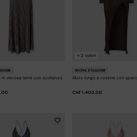
aglio dritto
00
CHF 750,00
-40%
+ 2 colori
GIONE
NUOVA STAGIONE
 in viscosa lamé con scollatura
Abito lungo a costine con spac
0,00
CHF 1.400,00