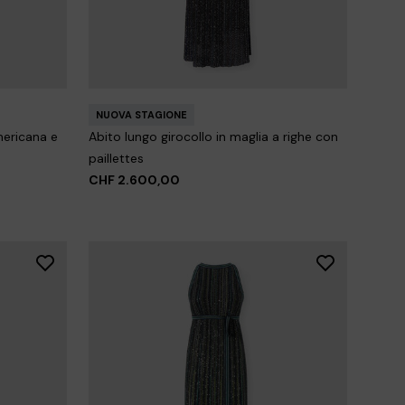
 lamé
NUOVA STAGIONE
T-shirt a maniche lunghe con motivo zig
0%
zag
CHF 720,00
NUOVA STAGIONE
mericana e
Abito lungo girocollo in maglia a righe con
paillettes
CHF 2.600,00