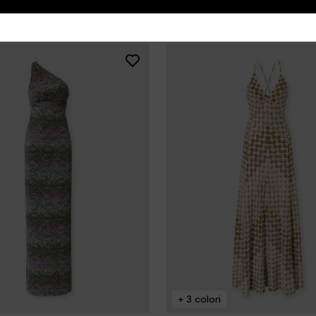
96 risultati
i
o monospalla in viscosa chevron
NUOVI ARRIVI
Abito copricostume lungo a rete
,00
con paillettes e dettaglio cut o
+ 3 colori
CHF 1.340,00