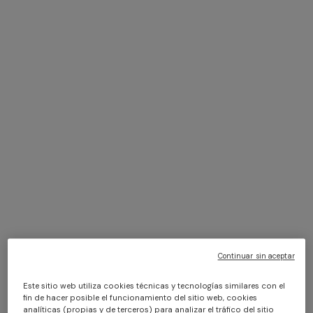
NUEVA TEMPORADA
NUEVA TEMPORADA
Caftán corto pareo con
Bikini en tejido estampado
mangas murciélago
zig zag con top alargado
$ 1.440,00
$ 690,00
Continuar sin aceptar
Este sitio web utiliza cookies técnicas y tecnologías similares con el
fin de hacer posible el funcionamiento del sitio web, cookies
analíticas (propias y de terceros) para analizar el tráfico del sitio