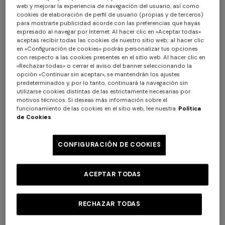
web y mejorar la experiencia de navegación del usuario, así como
cookies de elaboración de perfil de usuario (propias y de terceros)
para mostrarte publicidad acorde con las preferencias que hayas
expresado al navegar por Internet. Al hacer clic en «Aceptar todas»
aceptas recibir todas las cookies de nuestro sitio web; al hacer clic
en «Configuración de cookies» podrás personalizar tus opciones
con respecto a las cookies presentes en el sitio web. Al hacer clic en
«Rechazar todas» o cerrar el aviso del banner seleccionando la
opción «Continuar sin aceptar», se mantendrán los ajustes
predeterminados y, por lo tanto, continuará la navegación sin
utilizarse cookies distintas de las estrictamente necesarias por
motivos técnicos. Si deseas más información sobre el
funcionamiento de las cookies en el sitio web, lee nuestra
Política
NUEVA TEMPORADA
NUEVA TEMPORADA
de Cookies
Bañador de una pieza con
Bikini en tejido estampado
escote halter
zig zag con top balconette
CONFIGURACIÓN DE COOKIES
$ 810,00
$ 810,00
ACEPTAR TODAS
RECHAZAR TODAS