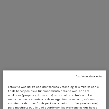
+ 2 colores
+ 2 colores
Jarris Taza
Jarris 2 tazas de café y plato
$ 115,00
$ 280,00
Continuar sin aceptar
Este sitio web utiliza cookies técnicas y tecnologías similares con el
fin de hacer posible el funcionamiento del sitio web, cookies
analíticas (propias y de terceros) para analizar el tráfico del sitio
web y mejorar la experiencia de navegación del usuario, así como
cookies de elaboración de perfil de usuario (propias y de terceros)
para mostrarte publicidad acorde con las preferencias que hayas