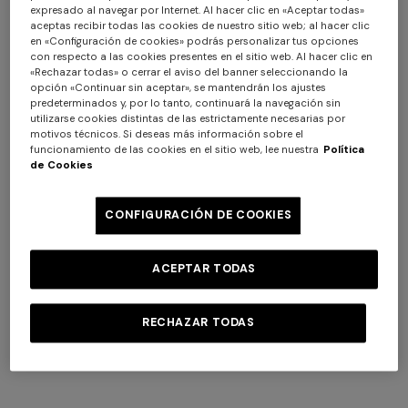
expresado al navegar por Internet. Al hacer clic en «Aceptar todas»
aceptas recibir todas las cookies de nuestro sitio web; al hacer clic
en «Configuración de cookies» podrás personalizar tus opciones
con respecto a las cookies presentes en el sitio web. Al hacer clic en
«Rechazar todas» o cerrar el aviso del banner seleccionando la
opción «Continuar sin aceptar», se mantendrán los ajustes
predeterminados y, por lo tanto, continuará la navegación sin
utilizarse cookies distintas de las estrictamente necesarias por
+ 2 colores
+ 2 colores
motivos técnicos. Si deseas más información sobre el
funcionamiento de las cookies en el sitio web, lee nuestra
Política
de Cookies
Jarris 6 tazas de café y plato
Jarris 2 tazas de café y plato
CONFIGURACIÓN DE COOKIES
$ 735,00
$ 280,00
ACEPTAR TODAS
RECHAZAR TODAS