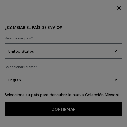
SUSCRÍBETE AHORA PARA TENER ACCESO A CONTENIDO EXCLUSIVO
HOME COLLECTION
LIVING
Mesa
¿CAMBIAR EL PAÍS DE ENVÍO?
Mesa
Seleccionar país
Prendas
Seleccionar idioma
de
FILTRAR
ORDENAR
Party
Vestidos
Regalos
punto
A
Edit
76 resultados
para
mujer
Selecciona tu país para descubrir la nueva Colección Missoni
CONFIRMAR