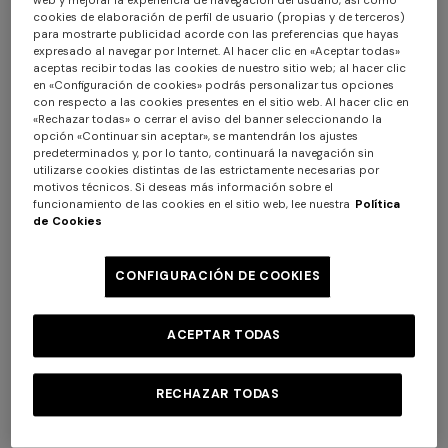
web y mejorar la experiencia de navegación del usuario, así como
cookies de elaboración de perfil de usuario (propias y de terceros)
para mostrarte publicidad acorde con las preferencias que hayas
expresado al navegar por Internet. Al hacer clic en «Aceptar todas»
aceptas recibir todas las cookies de nuestro sitio web; al hacer clic
en «Configuración de cookies» podrás personalizar tus opciones
con respecto a las cookies presentes en el sitio web. Al hacer clic en
«Rechazar todas» o cerrar el aviso del banner seleccionando la
opción «Continuar sin aceptar», se mantendrán los ajustes
predeterminados y, por lo tanto, continuará la navegación sin
utilizarse cookies distintas de las estrictamente necesarias por
motivos técnicos. Si deseas más información sobre el
+ 5 colores
funcionamiento de las cookies en el sitio web, lee nuestra
Política
de Cookies
+ 6 colores
Giacomo Alfombra 90X60
Giacomo Toalla 100X150
CONFIGURACIÓN DE COOKIES
$ 170,00
$ 210,00
ACEPTAR TODAS
RECHAZAR TODAS