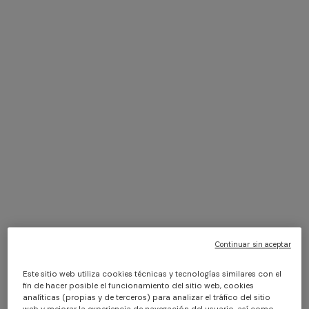
+ 6 colores
+ 4 colores
Toallas individuales Giacomo
Giacomo Set De 5 Piezas
30x30 cm 6 piezas
$ 150,00
$ 540,00
Continuar sin aceptar
Este sitio web utiliza cookies técnicas y tecnologías similares con el
fin de hacer posible el funcionamiento del sitio web, cookies
analíticas (propias y de terceros) para analizar el tráfico del sitio