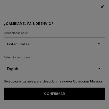
SUSCRÍBETE AHORA PARA TENER ACCESO A CONTENIDO EXCLUSIVO
¿CAMBIAR EL PAÍS DE ENVÍO?
Seleccionar país
Prendas
Seleccionar idioma
de
Party
Vestidos
Regalos
punto
A
Edit
para
mujer
Selecciona tu país para descubrir la nueva Colección Missoni
CONFIRMAR