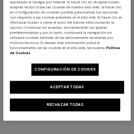
expresado al navegar por Internet. Al hacer clic en «Aceptar todas»
aceptas recibir todas las cookies de nuestro sitio web; al hacer clic
en «Configuración de cookies» podrás personalizar tus opciones
con respecto a las cookies presentes en el sitio web. Al hacer clic en
«Rechazar todas» o cerrar el aviso del banner seleccionando la
opción «Continuar sin aceptar», se mantendrán los ajustes
predeterminados y, por lo tanto, continuará la navegación sin
+ 2 colores
utilizarse cookies distintas de las estrictamente necesarias por
motivos técnicos. Si deseas más información sobre el
funcionamiento de las cookies en el sitio web, lee nuestra
Política
Gafas de sol Missoni DNA
Gafas de sol Missoni
de Cookies
cuadradas de acetato
Seasonal cuadradas de
$ 350,00
acetato
$ 378,00
CONFIGURACIÓN DE COOKIES
ACEPTAR TODAS
RECHAZAR TODAS