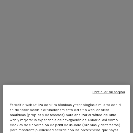
Gafas de sol Missoni
Gafas de sol Missoni
Seasonal oval de acetato
Seasonal cuadradas de
$ 248,00
acetato
$ 306,00
Continuar sin aceptar
Este sitio web utiliza cookies técnicas y tecnologías similares con el
fin de hacer posible el funcionamiento del sitio web, cookies
analíticas (propias y de terceros) para analizar el tráfico del sitio
web y mejorar la experiencia de navegación del usuario, así como
cookies de elaboración de perfil de usuario (propias y de terceros)
para mostrarte publicidad acorde con las preferencias que hayas