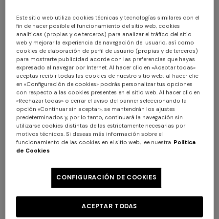
Este sitio web utiliza cookies técnicas y tecnologías similares con el
fin de hacer posible el funcionamiento del sitio web, cookies
analíticas (propias y de terceros) para analizar el tráfico del sitio
web y mejorar la experiencia de navegación del usuario, así como
cookies de elaboración de perfil de usuario (propias y de terceros)
para mostrarte publicidad acorde con las preferencias que hayas
+ 2 colores
+ 2 colores
expresado al navegar por Internet. Al hacer clic en «Aceptar todas»
aceptas recibir todas las cookies de nuestro sitio web; al hacer clic
Pouf de exterior Watamu
Pouf de exterior Watamu
en «Configuración de cookies» podrás personalizar tus opciones
con respecto a las cookies presentes en el sitio web. Al hacer clic en
40x30 cm en tejido técnico
40x30 cm en tejido técnico
«Rechazar todas» o cerrar el aviso del banner seleccionando la
con diseño zig zag
$ 810,00
con diseño zig zag
$ 810,00
opción «Continuar sin aceptar», se mantendrán los ajustes
predeterminados y, por lo tanto, continuará la navegación sin
utilizarse cookies distintas de las estrictamente necesarias por
motivos técnicos. Si deseas más información sobre el
funcionamiento de las cookies en el sitio web, lee nuestra
Política
de Cookies
CONFIGURACIÓN DE COOKIES
ACEPTAR TODAS