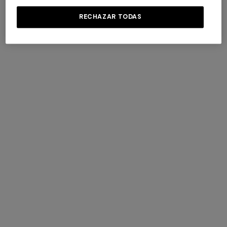
RECHAZAR TODAS
+ 3 colores
+ 3 colores
Kew Outdoor Cilindro 40X30
Kew Outdoor Cilindro 40X30
$ 1.020,00
$ 1.020,00