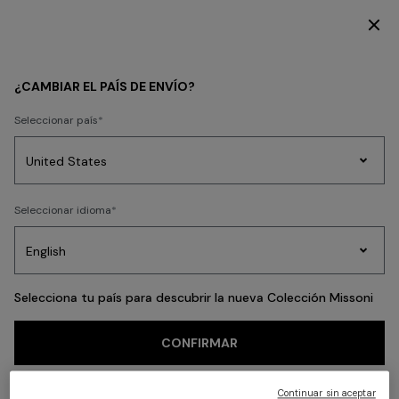
SUSCRÍBETE AHORA PARA TENER ACCESO A CONTENIDO EXCLUSIVO
HOME COLLECTION
LIVING
Outdoor
¿CAMBIAR EL PAÍS DE ENVÍO?
Outdoor
Seleccionar país
Prendas
Seleccionar idioma
de
FILTRAR
ORDENAR
Party
Vestidos
Regalos
punto
A
Edit
8 resultados
para
mujer
Selecciona tu país para descubrir la nueva Colección Missoni
CONFIRMAR
Continuar sin aceptar