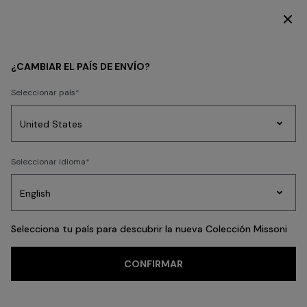
SUSCRÍBETE AHORA PARA TENER ACCESO A CONTENIDO EXCLUSIVO
MUJER
ROPA
Vestidos
Vestidos midi
¿CAMBIAR EL PAÍS DE ENVÍO?
Seleccionar país
Vestidos midi
Prendas
Seleccionar idioma
de
Party
Vestidos
Regalos
punto
A
Edit
para
mujer
Selecciona tu país para descubrir la nueva Colección Missoni
CONFIRMAR
Punto
Pantalones
Faldas
Camisetas y Tops
Camisas y Blusas
Pr
FILTRAR
ORDENAR