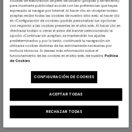
cookies de elaboración de perfil de usuario (propias y de terceros)
para mostrarte publicidad acorde con las preferencias que hayas
expresado al navegar por Internet. Al hacer clic en «Aceptar todas»
aceptas recibir todas las cookies de nuestro sitio web; al hacer clic
en «Configuración de cookies» podrás personalizar tus opciones
con respecto a las cookies presentes en el sitio web. Al hacer clic en
«Rechazar todas» o cerrar el aviso del banner seleccionando la
opción «Continuar sin aceptar», se mantendrán los ajustes
predeterminados y, por lo tanto, continuará la navegación sin
utilizarse cookies distintas de las estrictamente necesarias por
motivos técnicos. Si deseas más información sobre el
funcionamiento de las cookies en el sitio web, lee nuestra
Política
de Cookies
CONFIGURACIÓN DE COOKIES
+ 2 colores
ACEPTAR TODAS
Vestido midi con escote en V
Vestido de cuello redondo en
en viscosa lamé
viscosa y lana con motivo zig
RECHAZAR TODAS
zag
$ 3.300,00
$ 1.570,00