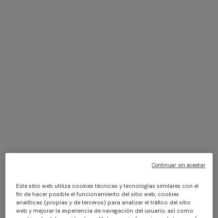
$ 1.570,00
Continuar sin aceptar
Vestido midi con detalle cut-
Vestido midi evasé en
Este sitio web utiliza cookies técnicas y tecnologías similares con el
out en la espalda
viscosa lamé chevron
fin de hacer posible el funcionamiento del sitio web, cookies
analíticas (propias y de terceros) para analizar el tráfico del sitio
web y mejorar la experiencia de navegación del usuario, así como
$ 2.630,00
$ 1.520,00