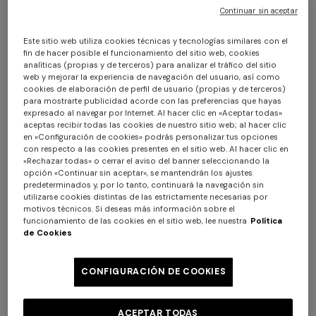
Continuar sin aceptar
Este sitio web utiliza cookies técnicas y tecnologías similares con el
fin de hacer posible el funcionamiento del sitio web, cookies
analíticas (propias y de terceros) para analizar el tráfico del sitio
web y mejorar la experiencia de navegación del usuario, así como
cookies de elaboración de perfil de usuario (propias y de terceros)
para mostrarte publicidad acorde con las preferencias que hayas
expresado al navegar por Internet. Al hacer clic en «Aceptar todas»
Albornoz Chalk de rizo de algodón en
aceptas recibir todas las cookies de nuestro sitio web; al hacer clic
en «Configuración de cookies» podrás personalizar tus opciones
zigzag
con respecto a las cookies presentes en el sitio web. Al hacer clic en
«Rechazar todas» o cerrar el aviso del banner seleccionando la
opción «Continuar sin aceptar», se mantendrán los ajustes
$ 580,00
predeterminados y, por lo tanto, continuará la navegación sin
utilizarse cookies distintas de las estrictamente necesarias por
motivos técnicos. Si deseas más información sobre el
Color:
Marròn
funcionamiento de las cookies en el sitio web, lee nuestra
Política
de Cookies
CONFIGURACIÓN DE COOKIES
Talla:
Guía de tallas
ACEPTAR TODAS