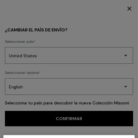
SUSCRÍBETE AHORA PARA TENER ACCESO A CONTENIDO EXCLUSIVO
Volver
¿CAMBIAR EL PAÍS DE ENVÍO?
Seleccionar país
Prendas
Seleccionar idioma
de
Party
Vestidos
Regalos
punto
A
Edit
para
mujer
Selecciona tu país para descubrir la nueva Colección Missoni
CONFIRMAR