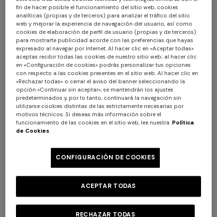
fin de hacer posible el funcionamiento del sitio web, cookies
analíticas (propias y de terceros) para analizar el tráfico del sitio
web y mejorar la experiencia de navegación del usuario, así como
cookies de elaboración de perfil de usuario (propias y de terceros)
para mostrarte publicidad acorde con las preferencias que hayas
expresado al navegar por Internet. Al hacer clic en «Aceptar todas»
aceptas recibir todas las cookies de nuestro sitio web; al hacer clic
en «Configuración de cookies» podrás personalizar tus opciones
con respecto a las cookies presentes en el sitio web. Al hacer clic en
«Rechazar todas» o cerrar el aviso del banner seleccionando la
opción «Continuar sin aceptar», se mantendrán los ajustes
predeterminados y, por lo tanto, continuará la navegación sin
utilizarse cookies distintas de las estrictamente necesarias por
motivos técnicos. Si deseas más información sobre el
funcionamiento de las cookies en el sitio web, lee nuestra
Política
Minivestido sin mangas de
NOVIDADES
de Cookies
algodón y viscosa con
Sandalias de mujer
motivo chevron degradado
CONFIGURACIÓN DE COOKIES
$ 938,00
$ 1.340,00
-30%
$ 570,50
$ 815,00
-30%
ACEPTAR TODAS
RECHAZAR TODAS