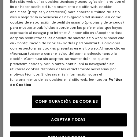
Este sitio web utiliza cookies técnicas y tecnologías similares con el
fin de hacer posible el funcionamiento del sitio web, cookies
+ 3 colores
+ 2 colores
analíticas (propias y de terceros) para analizar el tráfico del sitio
web y mejorar la experiencia de navegación del usuario, así como
Corbata 100 % seda
Corbata de seda
cookies de elaboración de perfil de usuario (propias y de terceros)
para mostrarte publicidad acorde con las preferencias que hayas
expresado al navegar por Internet. Al hacer clic en «Aceptar todas»
$ 96,60
$ 138,00
-30%
$ 96,60
$ 138,00
-30%
aceptas recibir todas las cookies de nuestro sitio web; al hacer clic
en «Configuración de cookies» podrás personalizar tus opciones
con respecto a las cookies presentes en el sitio web. Al hacer clic en
«Rechazar todas» o cerrar el aviso del banner seleccionando la
opción «Continuar sin aceptar», se mantendrán los ajustes
predeterminados y, por lo tanto, continuará la navegación sin
utilizarse cookies distintas de las estrictamente necesarias por
motivos técnicos. Si deseas más información sobre el
funcionamiento de las cookies en el sitio web, lee nuestra
Política
de Cookies
CONFIGURACIÓN DE COOKIES
ACEPTAR TODAS
+ 2 colores
+ 3 colores