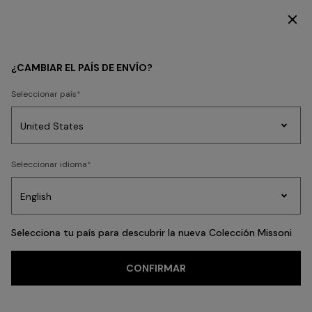
SUSCRÍBETE AHORA PARA TENER ACCESO A CONTENIDO EXCLUSIVO
HOMBRE
ACCESORIOS
Corbatas
¿CAMBIAR EL PAÍS DE ENVÍO?
Corbatas
Seleccionar país
FILTRAR
ORDENAR
21 resultados
Prendas
Seleccionar idioma
de
Party
Vestidos
Regalos
punto
A
Edit
para
mujer
Selecciona tu país para descubrir la nueva Colección Missoni
CONFIRMAR