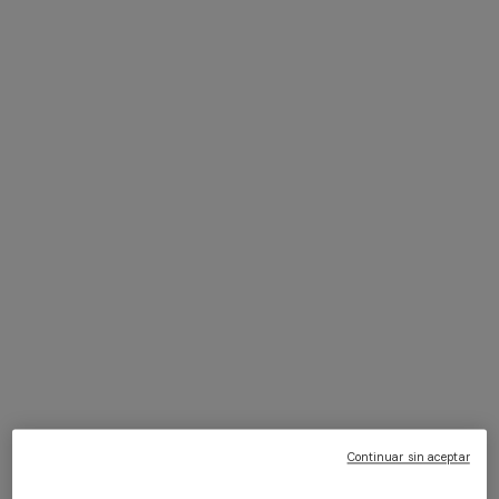
+ 3 colores
+ 2 colores
Corbata de seda con rayas
Corbata de seda pura
oblicuas
$ 96,60
$ 138,00
-30%
$ 96,60
$ 138,00
-30%
Continuar sin aceptar