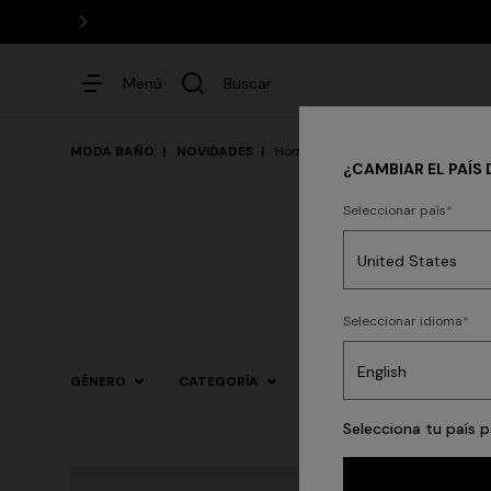
Menú
Buscar
MODA BAÑO
NOVIDADES
Hombre
¿CAMBIAR EL PAÍS 
Seleccionar país
Vestidos
Party
Seleccionar idioma
GÉNERO
CATEGORÍA
TALLA
COLOR
Selecciona tu país p