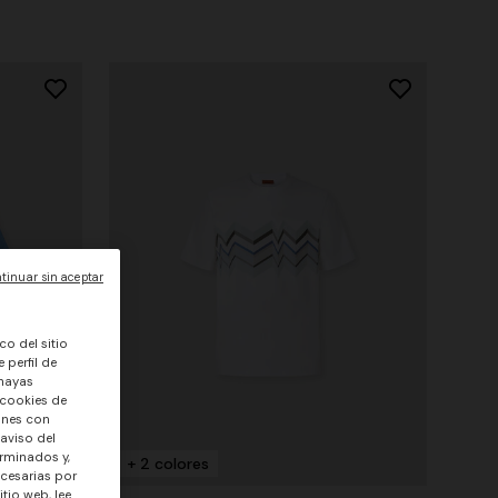
tinuar sin aceptar
co del sitio
 perfil de
 hayas
 cookies de
ones con
 aviso del
rminados y,
+ 2 colores
ecesarias por
tio web, lee