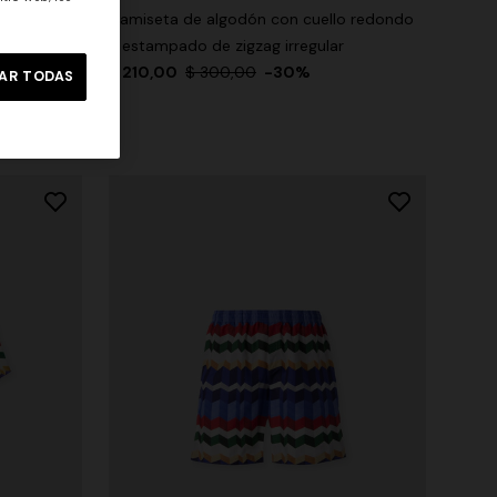
con cuello
Camiseta de algodón con cuello redondo
o sobre
y estampado de zigzag irregular
$ 210,00
$ 300,00
-30%
AR TODAS