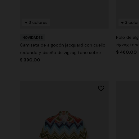
+ 3 colores
+ 3 colo
Polo de al
NOVIDADES
zigzag ton
Camiseta de algodón jacquard con cuello
$ 460,00
redondo y diseño de zigzag tono sobre
tono
$ 390,00