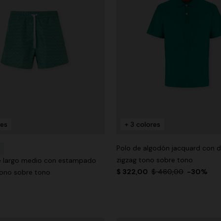
res
+ 3 colores
Polo de algodón jacquard con d
zigzag tono sobre tono
e largo medio con estampado
$ 322,00
$ 460,00
-30%
tono sobre tono