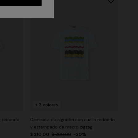
+ 2 colores
o redondo
Camiseta de algodón con cuello redondo
y estampado de macro zigzag
$ 210,00
$ 300,00
-30%