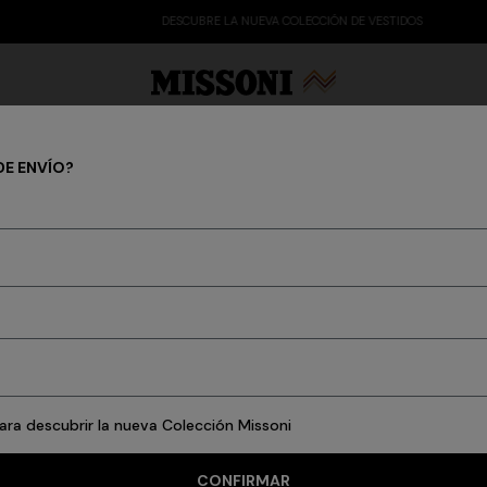
DESCUBRE LA NUEVA COLECCIÓN DE VESTIDOS
DE ENVÍO?
Hombre
 Edit
Regalos
Prendas de punto para mujer
34 resultados
ara descubrir la nueva Colección Missoni
CONFIRMAR