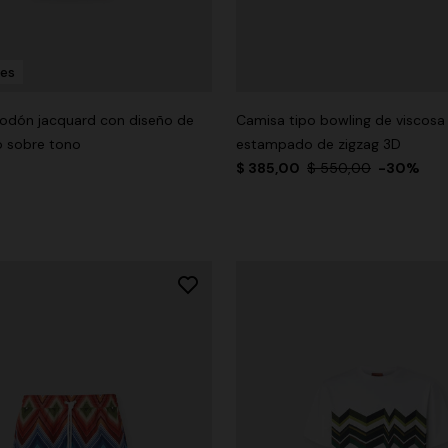
res
godón jacquard con diseño de
Camisa tipo bowling de viscosa
o sobre tono
estampado de zigzag 3D
$ 385,00
$ 550,00
-30%