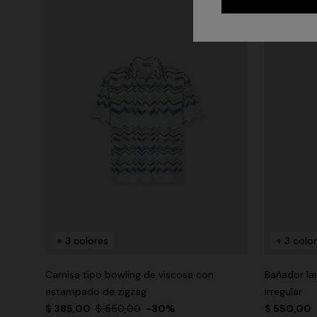
+ 3 colores
+ 3 colo
Camisa tipo bowling de viscosa con
Bañador la
estampado de zigzag
irregular
$ 385,00
$ 550,00
-30%
$ 550,00