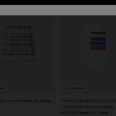
res
+ 2 colores
rgo con estampado de zigzag
Camiseta de algodón con cuell
y estampado de macro zigzag
$ 210,00
$ 300,00
-30%