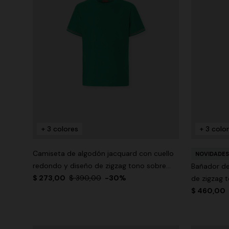
+ 3 colores
+ 3 colo
Camiseta de algodón jacquard con cuello
NOVIDADES
redondo y diseño de zigzag tono sobre
Bañador d
tono
$ 273,00
$ 390,00
-30%
de zigzag 
$ 460,00