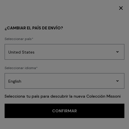
SUSCRÍBETE AHORA PARA TENER ACCESO A CONTENIDO EXCLUSIVO
¿CAMBIAR EL PAÍS DE ENVÍO?
Seleccionar país
Prendas
Seleccionar idioma
de
Party
Vestidos
Regalos
punto
A
Edit
para
mujer
Selecciona tu país para descubrir la nueva Colección Missoni
CONFIRMAR